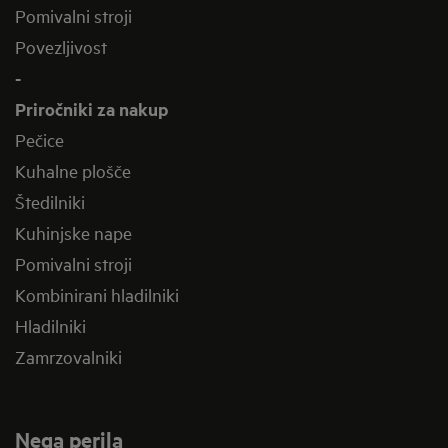
Pomivalni stroji
Povezljivost
-
Priročniki za nakup
Pečice
Kuhalne plošče
Štedilniki
Kuhinjske nape
Pomivalni stroji
Kombinirani hladilniki
Hladilniki
Zamrzovalniki
Nega perila