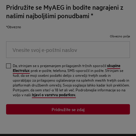
Pridružite se MyAEG in bodite nagrajeni z
našimi najboljšimi ponudbami
*
*Obvezno
Obvezno polje
Vnesite svoj e-poštni naslov
skupine
Da, strinjam se s prejemanjem prilagojenih tržnih sporočil
Electrolux
prek e-pošte, telefona, SMS-sporočil in pošte. Strinjam se
tudi, da se moji osebni podatki delijo z omrežji tretjih oseb in
uporabljajo za prilagojeno oglaševanje na spletnih mestih tretjih oseb in
platformah družbenih omrežij. Svoja soglasja lahko kadar koli prekličem.
Potrjujem, da sem star/-a 18 let ali več. Podrobnejše informacije so na
Izjavi o varstvu podatkov.
voljo v naši
Pridružite se zdaj