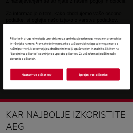
Z nadaljevanjem se strinjate z našimi
pogoji in določili
.
Za informacije o tem, kako obdelujemo vaše osebne
podatke, si oglejte našo
izjavo o varstvu podatkov
.
Piškotke in druge tehnologije uporabljamo za optimizacijo spletnega mesta ter promocijske
in trženjske namene. Prav tako delimo podatke o vaši uporabi našega spletnega mesta z
našimi partnerji, ki se ukvarjajo z družbenimi mediji, oglaševanjem in analitiko. S klikom na
“Sprejmi vse piškotke” se strinjate z uporabo piškotkov. Za več informacij obiščite naše
obvestilo o piškotkih.
Nastavitve piškotkov
Sprejmi vse piškotke
KAR NAJBOLJE IZKORISTITE
AEG