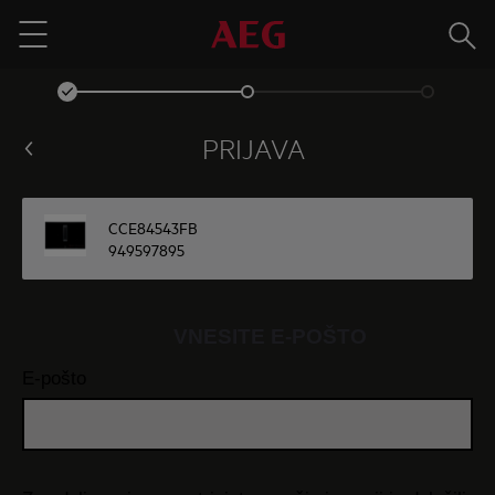
Išči
Menu
PRIJAVA
CCE84543FB
949597895
VNESITE E-POŠTO
E-pošto