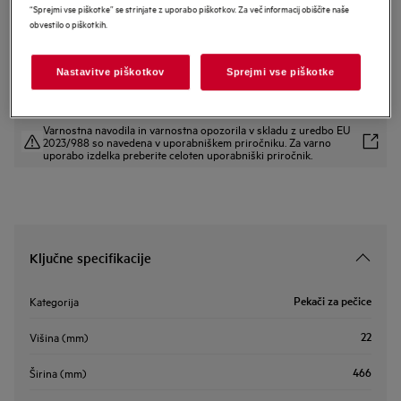
“Sprejmi vse piškotke” se strinjate z uporabo piškotkov. Za več informacij obiščite naše
A9OOAF11
obvestilo o piškotkih.
Pekač Easy to clean
Nastavitve piškotkov
Sprejmi vse piškotke
Varnostna navodila in varnostna opozorila v skladu z uredbo EU
2023/988 so navedena v uporabniškem priročniku. Za varno
uporabo izdelka preberite celoten uporabniški priročnik.
Ključne specifikacije
Pekači za pečice
Kategorija
22
Višina (mm)
466
Širina (mm)