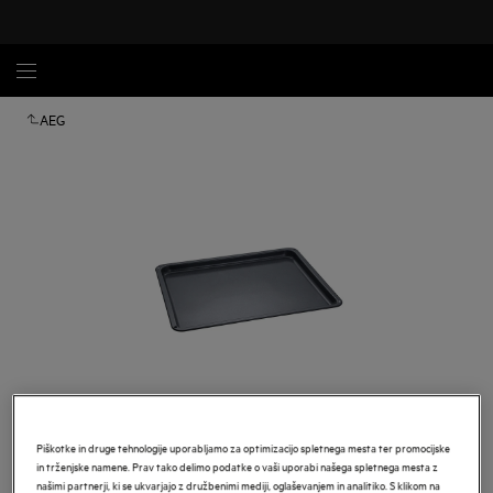
AEG
Tapnite za povečavo
Piškotke in druge tehnologije uporabljamo za optimizacijo spletnega mesta ter promocijske
in trženjske namene. Prav tako delimo podatke o vaši uporabi našega spletnega mesta z
našimi partnerji, ki se ukvarjajo z družbenimi mediji, oglaševanjem in analitiko. S klikom na