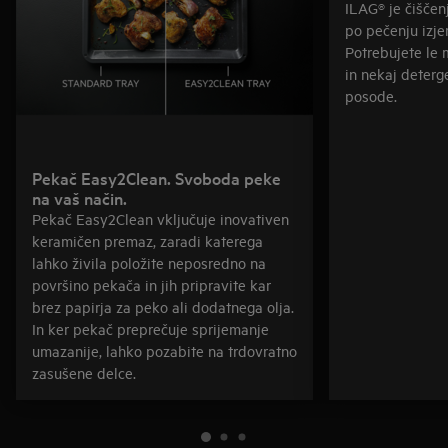
ILAG® je čišče
po pečenju izje
Potrebujete le 
in nekaj deter
posode.
Pekač Easy2Clean. Svoboda peke
na vaš način.
Pekač Easy2Clean vključuje inovativen
keramičen premaz, zaradi katerega
lahko živila položite neposredno na
površino pekača in jih pripravite kar
brez papirja za peko ali dodatnega olja.
In ker pekač preprečuje sprijemanje
umazanije, lahko pozabite na trdovratno
zasušene delce.