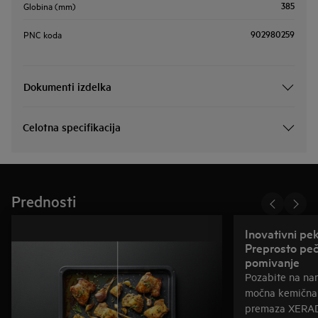
385
Globina (mm)
902980259
PNC koda
Dokumenti izdelka
Celotna specifikacija
Prednosti
Inovativni pe
Preprosto peč
pomivanje
Pozabite na nam
močna kemična 
premaza XERAD