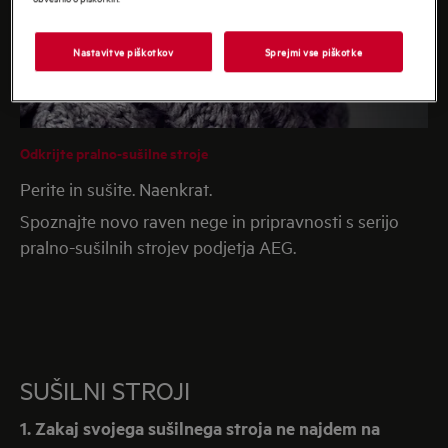
Nastavitve piškotkov
Sprejmi vse piškotke
Odkrijte pralno-sušilne stroje
Perite in sušite. Naenkrat.
Spoznajte novo raven nege in pripravnosti s serijo
pralno-sušilnih strojev podjetja AEG.
SUŠILNI STROJI
1. Zakaj svojega sušilnega stroja ne najdem na