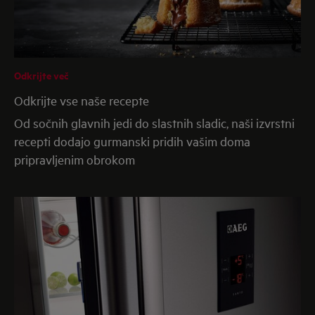
7. Kje lahko najdem navodila za uporabo
hladilnika/zamrzovalnika?
Če imate pri roki številko modela in izdelka, lahko
preprosto prenesete nova navodila za uporabo
tukaj
.
Odkrijte več
Odkrijte vse naše recepte
Od sočnih glavnih jedi do slastnih sladic, naši izvrstni
recepti dodajo gurmanski pridih vašim doma
pripravljenim obrokom