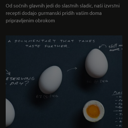
5. Koliko je stara moja kuhalna plošča?
Od sočnih glavnih jedi do slastnih sladic, naši izvrstni
Starost kuhalne plošče lahko ugotovite s pomočjo
recepti dodajo gurmanski pridih vašim doma
serijske številke s ploščice za tehnične navedbe. Prva
pripravljenim obrokom
števka predstavlja leto, druga in tretja pa teden
izdelave. Na primer, 13500016: 35. teden leta 2001.
6. Na kuhalni plošči se je prikazala koda napake. Kaj
to pomeni?
Kode napak imajo različne pomene, odvisno od
težave, ki jo imate. Najbolje, da se obrnete na katerega
od naših
pooblaščenih serviserjev
ali preverite kodo
napake v
navodilih.
7. Kaj pomenijo simboli na kuhalni plošči?
Če niste prepričani, kaj pomenijo simboli na napravi,
lahko vedno pogledate v priložena navodila za
uporabo. Če nimate dostopa do navodil, si lahko
prenesete digitalno različico
tukaj
.