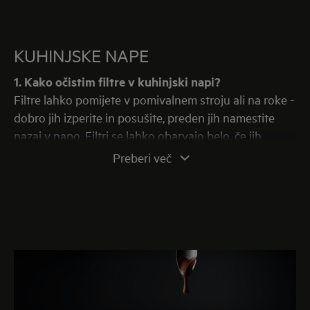
KUHINJSKE NAPE
1. Kako očistim filtre v kuhinjski napi?
Filtre lahko pomijete v pomivalnem stroju ali na roke -
dobro jih izperite in posušite, preden jih namestite
nazaj v napo. Filtri se lahko obarvajo belo, če jih
pomivate v pomivalnem stroju.
Preberi več
2. Zakaj svoje kuhinjske nape ne najdem na spletni
strani?
Na spletni strani so prikazani samo aktualni modeli.
Če ne najdete svojega modela, pomeni, da je starejši
ali poseben model - za več informacij se obrnite na
krajevnega trgovca.
3. Koliko je stara moja napa?