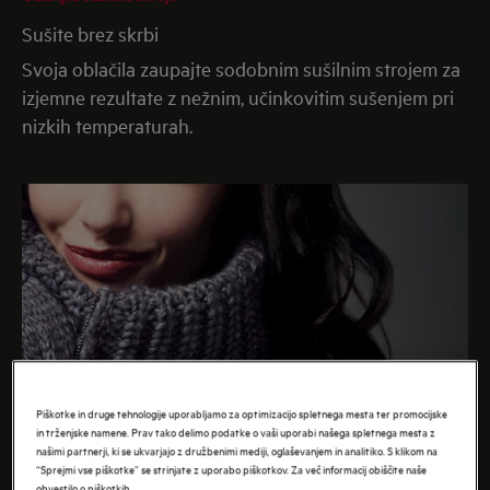
Sušite brez skrbi
Svoja oblačila zaupajte sodobnim sušilnim strojem za
izjemne rezultate z nežnim, učinkovitim sušenjem pri
nizkih temperaturah.
Piškotke in druge tehnologije uporabljamo za optimizacijo spletnega mesta ter promocijske
in trženjske namene. Prav tako delimo podatke o vaši uporabi našega spletnega mesta z
našimi partnerji, ki se ukvarjajo z družbenimi mediji, oglaševanjem in analitiko. S klikom na
“Sprejmi vse piškotke” se strinjate z uporabo piškotkov. Za več informacij obiščite naše
obvestilo o piškotkih.