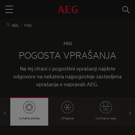
Išči
Menu
AEG
FAQ
FAQ
POGOSTA VPRAŠANJA
Na tej strani s pogostimi vprašanji najdete
odgovore na nekatera najpogosteje zastavljena
vprašanja o napravah AEG.
Kuhalne plošče
Ohlajanje
Kuhinjske nape