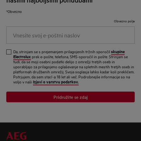
brezžičnim signalom, bo morda potreben ojačevalnik
*Obvezno
brezžičnega signala.
Obvezno polje
Se lahko več družinskih članov poveže z aplikacijo
Vnesite
My AEG na isto napravo?
svoj
Da, samo prenesti morate aplikacijo My AEG, se
e-
skupine
Da, strinjam se s prejemanjem prilagojenih tržnih sporočil
prijaviti z istimi poverilnicami in poskrbeti, da bo vaš
poštni
Electrolux
prek e-pošte, telefona, SMS-sporočil in pošte. Strinjam se
pametni telefon ali tablični računalnik povezan z istim
tudi, da se moji osebni podatki delijo z omrežji tretjih oseb in
naslov
uporabljajo za prilagojeno oglaševanje na spletnih mestih tretjih oseb in
domačim brezžičnim omrežjem kot naprava.
platformah družbenih omrežij. Svoja soglasja lahko kadar koli prekličem.
Potrjujem, da sem star/-a 18 let ali več. Podrobnejše informacije so na
Kje lahko najdem vodnik o tem, kako začeti s
Izjavi o varstvu podatkov.
voljo v naši
povezljivostjo?
Pridružite se zdaj
Vodnik za hitri začetek
Kako podjetje AEG ravna z osebnimi podatki, ki so
potrebni pri registraciji naprave?
Določila in pogoji
Kje lahko dobim dodatno podporo za namestitev in