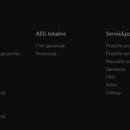
AEG lokalno
Servis&p
5 let garancije
Poiščite pr
ego perila
Promocije
Poiščite se
Navodila z
Garancije
FAQ
Arhiv
oji
Odstop
oji