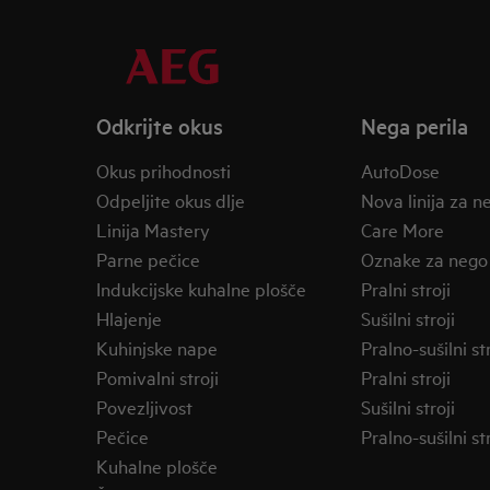
Odkrijte okus
Nega perila
Okus prihodnosti
AutoDose
Odpeljite okus dlje
Nova linija za n
Linija Mastery
Care More
Parne pečice
Oznake za nego
Indukcijske kuhalne plošče
Pralni stroji
Hlajenje
Sušilni stroji
Kuhinjske nape
Pralno-sušilni str
Pomivalni stroji
Pralni stroji
Povezljivost
Sušilni stroji
Pečice
Pralno-sušilni str
Kuhalne plošče