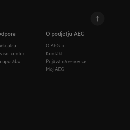
odpora
O podjetju AEG
odajalca
O AEG-u
rvisni center
Kontakt
a uporabo
Prijava na e-novice
Moj AEG