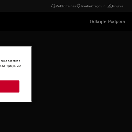
Pokličite nas
Iskalnik trgovin
Prijava
Odkrijte
Podpora
 delimo podatke o
om na “Sprejmi vse