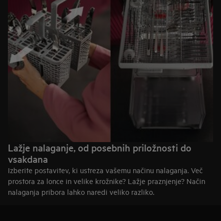
Širina 45–55 cm
Ozek zunaj. Presenetljivo prostoren znotraj. Idealen, ko je
prostor pomemben, zmogljivost pa ne sme biti kompromis.
Širina pod 45 cm
Kompakten in priročen — popoln za manjše kuhinje ali
dodatne prostore.
Raziščite modele 60 cm
Raziščite modele 45–55 cm
Lažje nalaganje, od posebnih priložnosti do
vsakdana
Izberite postavitev, ki ustreza vašemu načinu nalaganja. Več
prostora za lonce in velike krožnike? Lažje praznjenje? Način
nalaganja pribora lahko naredi veliko razliko.
Predal za pribor: več prostora in lažje praznjenje