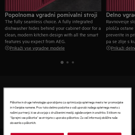
Popolnoma vgradni pomivalni stroji
Delno vgrad
The fully seamless choice. A fully integrated
Ravnovesje slo
dishwasher hides behind your cabinet door for a
plošča ostane 
clean, modern kitchen design with all the smart
preverite in p
features you expect from AEG.
pa se zlije s k
Prikaži vse vgradne modele
Prikaži del
Ali ste vedeli?
Popolnoma vgradni pomivalni stroj je standardna in najbolj
Piškotke in druge tehnologije uporabljamo za optimizacijo spletnega mesta ter promocijske
priljubljena izbira v naši ponudbi, saj se prilega pod pult in
in trženjske namene. Prav tako delimo podatke o vaši uporabi našega spletnega mesta z
našimi partnerji, ki se ukvarjajo z družbenimi mediji, oglaševanjem in analitiko. S klikom na
izgine v zasnovi vaše kuhinje.
“Sprejmi vse piškotke” se strinjate z uporabo piškotkov. Za več informacij obiščite naše
obvestilo o piškotkih.