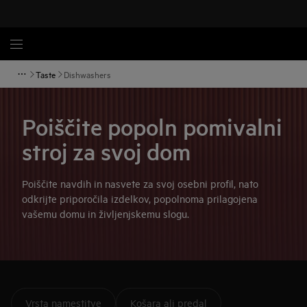
Taste
Dishwashers
Poiščite popoln pomivalni
stroj za svoj dom
Poiščite navdih in nasvete za svoj osebni profil, nato
odkrijte priporočila izdelkov, popolnoma prilagojena
vašemu domu in življenjskemu slogu.
Vrsta namestitve
Košara ali predal