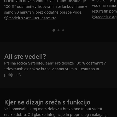
učinkovito dovaja vodo iz več kotov. Rezultat je
vode na samo 8
100 %* odstranitev trdovratnih ostankov hrane v
rezultatih pom
samo 90 minutah, brez dodatne porabe vode.
Modeli z A
Modeli s SatelliteClean® Pro
Ali ste vedeli?
Pršilna ročica SatelliteClean® Pro doseže 100 % odstranitev
trdovratnih ostankov hrane v samo 90 min. Testirano in
potrjeno*.
Kjer se dizajn sreča s funkcijo
Vaš pomivalni stroj mora delovati brezhibno in biti videti
enako dobro. Od gladke integracije in preprostega nalaganja