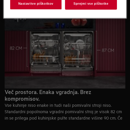
Nastavitve piškotkov
Sprejmi vse piškotke
Več prostora. Enaka vgradnja. Brez
kompromisov.
Vse kuhinje niso enake in tudi naši pomivalni stroji niso.
Standardni popolnoma vgradni pomivalni stroj je visok 82 cm
in se prilega pod kuhinjske pulte standardne višine 90 cm. Če
pa želite več prostora za lažje nalaganje večjih krožnikov ali