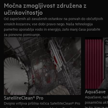
Predal na vrhu loči vsak kos pribora za boljše pomivanje in
Močna zmogljivost združena z
omogoča predhodno razvrščanje za lažje praznjenje. Spodaj
učinkovitostjo
vam pusti tudi več prostora za posodo.
Od zapečenih ali zasušenih ostankov na ponvah do občutljivih
Dvodelna košara za pribor: hitro in prilagodljivo
vinskih kozarcev, vse dobi pravo nego. Naša tehnologija
Želite nalagati hitreje? Košara na spodnji košari omogoča, da
pametno uporablja vodo in energijo, zato manj časa porabite
pribor preprosto odložite vanjo. Ko potrebujete več prostora za
za ponovno pomivanje.
ponev ali servirno skledo, lahko košaro za pribor razdelite na
dva manjša dela in ju postavite tja, kjer je prostor.
Odkrijte modele s predalom
Odkrijte modele s košaro
AquaSave
SatelliteClean® Pro
AquaSave, naš
posamično akti
Dvojno vrtljiva pršilna ročica SatelliteClean® Pro
le tja, kjer j