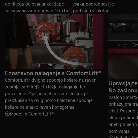
do tihega delovanja kot šepet — vsaka podrobnost je
zasnovana za preprostejši in bolj prefinjen vsakdan.
Enostavno nalaganje s ComfortLift®
ComfortLift® dvigne spodnjo košaro na raven
Upravljajte
zgornje za hitrejše in lažje nalaganje ter
Na zaslonu a
praznjenje. Ojačan mehanizem tečajev je
Zaslon SmartSe
preizkušen za dvig polno naložene spodnje
prikazujeta tr
košare na enako raven kot zgornja.
cikel. Posodo 
Modeli s ComfortLift®
ali pa prihran
obeh primerih 
pomivanja.
Modeli s Sm