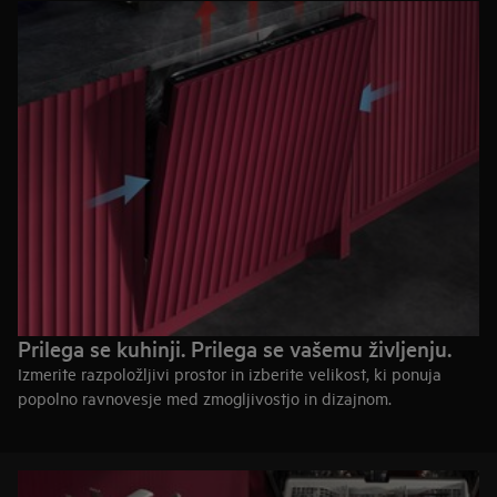
višjih kozarcev, vam ponujamo možnosti, ki vsakdan nekoliko
olajšajo.
Naši 87-centimetrski modeli XXL Max omogočajo lažje
nalaganje vsake posode ter več prostora za večje krožnike ali
višje kozarce. Ker stojijo bližje tlom, se prilegajo pod isto 90-
centimetrsko višino pulta kot naši 82-centimetrski pomivalni
stroji. So enako vodno učinkoviti kot standardni modeli.
Več prostora in prilagodljivosti. Enaka vgradnja.
Raziščite 82 cm modele
Raziščite 87 cm XXL Max
Prilega se kuhinji. Prilega se vašemu življenju.
Izmerite razpoložljivi prostor in izberite velikost, ki ponuja
popolno ravnovesje med zmogljivostjo in dizajnom.
Širina 60 cm
Največja zmogljivost za vsakodnevno kuhanje, goste in
družinsko življenje.