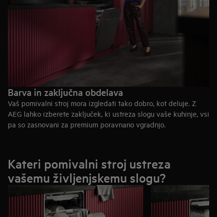
Barva in zaključna obdelava
Vaš pomivalni stroj mora izgledati tako dobro, kot deluje. Z
AEG lahko izberete zaključek, ki ustreza slogu vaše kuhinje, vsi
pa so zasnovani za premium poravnano vgradnjo.
Nerjavno jeklo
Brezčasno in trpežno. Nerjavno jeklo doda premium,
Kateri pomivalni stroj ustreza
profesionalen občutek in ga je enostavno ohranjati
vašemu življenjskemu slogu?
brezhibnega — idealno za odprte kuhinje.
Mat črna
Drzna in sodobna. Mat črna v dom vnese močan značaj in