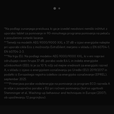
*Na podlagi zunanjega preizkusa, ki ga je izvedel neodvisni nemški inštitut, z
uporabo tablet za pomivanje in 90-minutnega programa pomivanja na pekaču
s posušenimi ostanki lazanje.
**Temelji na modelih AEG 9000/9000 XXL s 37 dB v izjavi energijske nalepke
pri uporabi cikla Eco z možnostjo ExtraSilent, merjeno v skladu z EN 60704-1,
EN 60704-2-3.
***Na trgu EU. Na podlagi modelov AEG 9000/9000 XXL, ki v eni napravi
združujejo raven hrupa 37 dB, porabo vode 8,4 L in indeks energijske
učinkovitosti (EEI), ki je za 10 % nižji od mejne vrednosti za energijski razred
A, v skladu z izjavo o energijskem označevanju po Uredbi (EU) 2019/2017 in
podatki iz Evropskega registra izdelkov za energijsko označevanje (EPREL),
september 2025.
****Primerjava porabe vode/energije na pomivanje za program ECO razreda A
in višje s povprečno porabo v EU pri ročnem pomivanju (kot so ugotovili
Stamminger et al., Washing-up behaviour and techniques in Europe (2007),
ob upoštevanju 12 pogrinjkov).