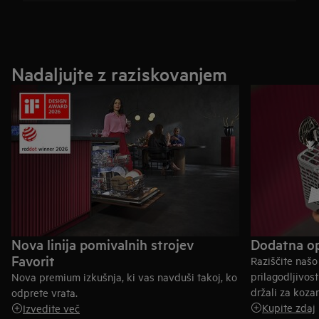
Nadaljujte z raziskovanjem
Nova linija pomivalnih strojev
Dodatna op
Favorit
Raziščite naš
prilagodljivost
Nova premium izkušnja, ki vas navduši takoj, ko
držali za koza
odprete vrata.
Kupite zdaj
Izvedite več