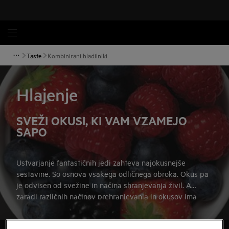
Taste
Kombinirani hladilniki
Hlajenje
SVEŽI OKUSI, KI VAM VZAMEJO
SAPO
Ustvarjanje fantastičnih jedi zahteva najokusnejše
sestavine. So osnova vsakega odličnega obroka. Okus pa
je odvisen od svežine in načina shranjevanja živil. A
zaradi različnih načinov prehranjevanja in okusov ima
vsak drugačne potrebe po shranjevanju.