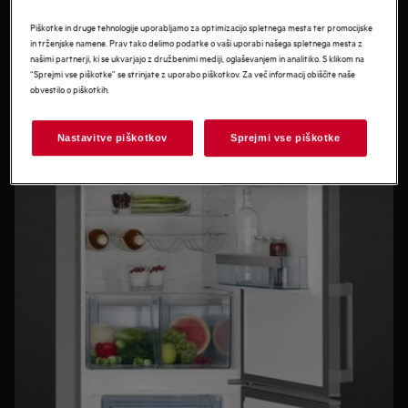
Piškotke in druge tehnologije uporabljamo za optimizacijo spletnega mesta ter promocijske
in trženjske namene. Prav tako delimo podatke o vaši uporabi našega spletnega mesta z
našimi partnerji, ki se ukvarjajo z družbenimi mediji, oglaševanjem in analitiko. S klikom na
“Sprejmi vse piškotke” se strinjate z uporabo piškotkov. Za več informacij obiščite naše
obvestilo o piškotkih.
Nastavitve piškotkov
Sprejmi vse piškotke