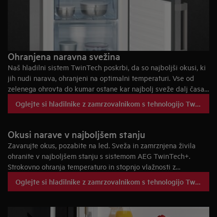
Ohranjena naravna svežina
Naš hladilni sistem TwinTech poskrbi, da so najboljši okusi, ki
jih nudi narava, ohranjeni na optimalni temperaturi. Vse od
zelenega ohrovta do kumar ostane kar najbolj sveže dalj časa.
Listi in jabolka so bolj hrustljavi, in vse je okusnejše. Prostoren
Oglejte si hladilnike z zamrzovalnikom s tehnologijo TwinTech
predal pomeni tudi, da je v primeru, če kupite veliko svežih
živil, vedno prostor, da takšna tudi ostanejo.
Okusi narave v najboljšem stanju
Zavarujte okus, pozabite na led. Sveža in zamrznjena živila
ohranite v najboljšem stanju s sistemom AEG TwinTech+.
Strokovno ohranja temperaturo in stopnjo vlažnosti z
najmanjšimi nihanji, tako se v zamrzovalniku ne nabira led,
Oglejte si hladilnike z zamrzovalnikom s tehnologijo TwinTech+
kakovost svežih živil pa se ne poslabša. Sadje in zelenjava
ostaneta hrustljava in polna okusov. Meso in ribe ostanejo tako
sveži in živih barv kot na dan, ko ste jih kupili.