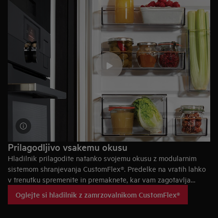
Prilagodljivo vsakemu okusu
Hladilnik prilagodite natanko svojemu okusu z modularnim
sistemom shranjevanja CustomFlex®. Predelke na vratih lahko
v trenutku spremenite in premaknete, kar vam zagotavlja
popolno prilagodljivost. Sponke za zelišča. Prozorni predali za
Oglejte si hladilnik z zamrzovalnikom CustomFlex®
sire. Varne police za mlečne izdelke, omake in začimbe.
Razporedite prostor v hladilniku, kot želite, in zagotovite