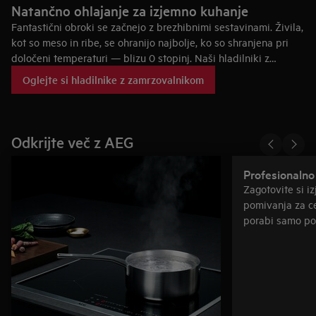
maksimalen prostor za shranjevanje.
Natančno ohlajanje za izjemno kuhanje
Fantastični obroki se začnejo z brezhibnimi sestavinami. Živila,
kot so meso in ribe, se ohranijo najbolje, ko so shranjena pri
določeni temperaturi — blizu 0 stopinj. Naši hladilniki z
zamrzovalnikom imajo prav za to poseben predal Zero Degree,
Oglejte si hladilnike z zamrzovalnikom
ki sestavine ohranja na točno potrebni temperaturi. Tako lahko
uživate v najbolj svežem mesu ali ribah ter z užitkom okušate
vsak grižljaj.
Odkrijte več z AEG
Profesionalno
Zagotovite si i
pomivanja za ce
porabi samo pol
pri običajnem p