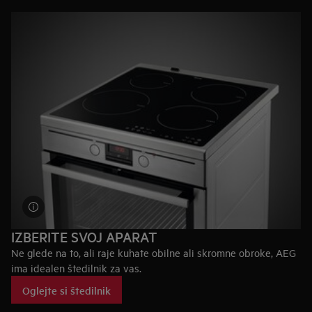
230 °C. Pepel preprosto obrišite in pečica bo čista.
IZBERITE SVOJ APARAT
Ne glede na to, ali raje kuhate obilne ali skromne obroke, AEG
ima idealen štedilnik za vas.
Oglejte si štedilnik