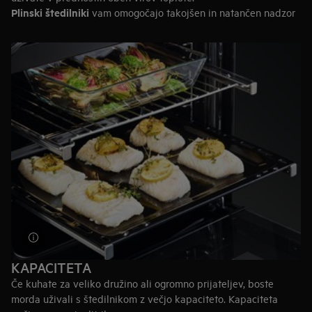
Plinski štedilniki
vam omogočajo takojšen in natančen nadzor
toplote. To je vrhunska odločitev, če potrebujete močno toploto
za svoje popražene jedi.
Električni štedilniki
so enostavni za čiščenje in opremljeni s
pametnimi funkcijami. Zaradi enakomerne porazdelitve toplote
so idealni za peko.
Kombinirani štedilniki
nudijo prednosti obeh vrst štedilnikov,
tako električnih kot plinskih. Izberite dvojni štedilnik družbe
AEG, ki multifunkcionalno električno pečico dopolnjuje z
zajetno plinsko ploščo.
KAPACITETA
Če kuhate za veliko družino ali ogromno prijateljev, boste
morda uživali s štedilnikom z večjo kapaciteto. Kapaciteta