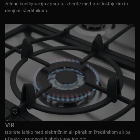
želeno konfiguracijo aparata. Izberite med prostostoječim in
dvojnim štedilnikom.
60 cm širine:
prostostoječi štedilniki omogočajo izbiro med
kombiniranjem različnih vrst plošč in pečic, kar zagotavlja
odlično fleksibilnost.
100 cm širine:
dvojni štedilniki so večji in imajo izjemno
kapaciteto. Zahvaljujoč se dodatni širini, je na voljo šest
ogrevalnih plošč, ne standardne štiri.
Nasvet:
Ko se odločate o vrsti
plošče
in
pečice
za svoj
štedilnik, prelistajte naš priročnik za najboljšo odločitev.
VIR
Izbirate lahko med električnim ali plinskim štedilnikom ali pa
uživate v prednostih obeh virov toplote.