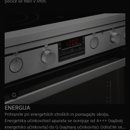
pečice se meri v litrih.
70+ litrov:
odlično za večja gospodinjstva s štirimi ali več člani
40–70 litrov:
ustrezno za gospodinjstvo s tremi ali štirimi člani
Večina štedilnikov AEG ima dvojno pečico, zato lahko kuhate
in pečete istočasno. Pogosta praksa pri ogledu štedilnikov z
dvojno pečico je primerjava njihovih največjih razdelkov.
Nasvet:
Povečajte svojo kapaciteto kuhanja z izborom aparata,
ki ima dodatne rešetke v pečici.
ENERGIJA
Prihranite pri energetskih stroških in pomagajte okolju.
Energetska učinkovitost aparata se ocenjuje od A+++ (najbolj
energetsko učinkovita) do G (najmanj učinkovita). Odločite se