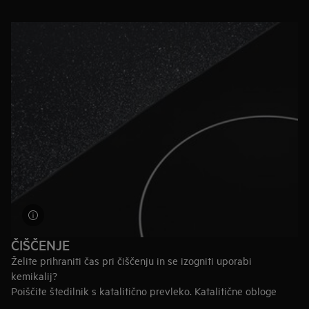
za štedilnik z dobro energetsko učinkovitostjo (npr. A ali več).
ČIŠČENJE
Želite prihraniti čas pri čiščenju in se izogniti uporabi
kemikalij?
Poiščite štedilnik s katalitično prevleko. Katalitične obloge
oksidirajo mast in ostanke hrane v pečici, ko jo segrejete nad