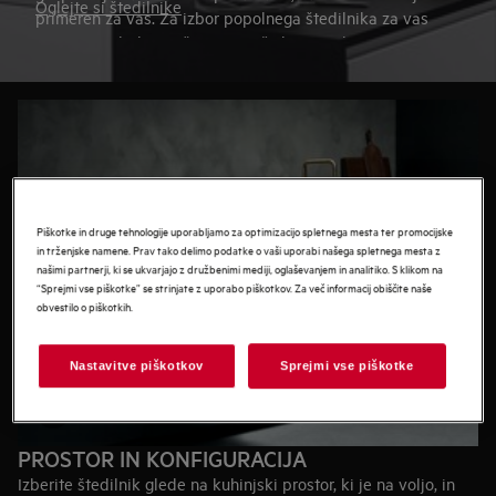
Oglejte si štedilnike
primeren za vas. Za izbor popolnega štedilnika za vas
preprosto sledite našemu priročniku za nakup.
Piškotke in druge tehnologije uporabljamo za optimizacijo spletnega mesta ter promocijske
in trženjske namene. Prav tako delimo podatke o vaši uporabi našega spletnega mesta z
našimi partnerji, ki se ukvarjajo z družbenimi mediji, oglaševanjem in analitiko. S klikom na
“Sprejmi vse piškotke” se strinjate z uporabo piškotkov. Za več informacij obiščite naše
obvestilo o piškotkih.
Nastavitve piškotkov
Sprejmi vse piškotke
PROSTOR IN KONFIGURACIJA
Izberite štedilnik glede na kuhinjski prostor, ki je na voljo, in