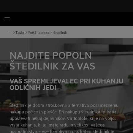
Taste
Poiščite popoln štedilnik
NAJDITE POPOLN
ŠTEDILNIK ZA VAS
VAŠ SPREMLJEVALEC PRI KUHANJU
ODLIČNIH JEDI
Štedilnik je dobra stroškovna alternativa posameznemu
nakupu pečice in plošče. Pri nakupu štedilnika je treba
upoštevati nekaj dejavnikov. Vir toplote, ki je na voljo,
vrsta kuhanja, ki jo imate radi, in velikost vašega
gospodinjstva – vse to vpliva na to, kateri štedilnik je