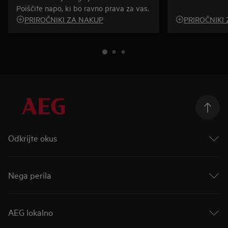
Poiščite napo, ki bo ravno prava za vas.
PRIROČNIKI ZA NAKUP
PRIROČNIKI
Odkrijte okus
Okus prihodnosti
Odpeljite okus dlje
Nega perila
Linija Mastery
Parne pečice
AutoDose
Indukcijske kuhalne plošče
Nova linija za nego perila
AEG lokalno
Hlajenje
Care More
Kuhinjske nape