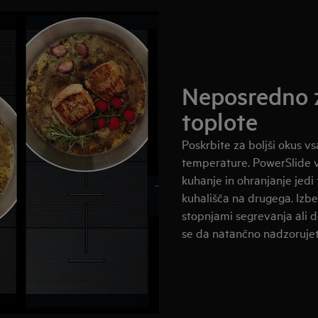
Neposredno z
toplote
Poskrbite za boljši okus 
temperature. PowerSlide 
kuhanje in ohranjanje jed
kuhališča na drugega. Izbe
stopnjami segrevanja ali do
se da natančno nadzorujete