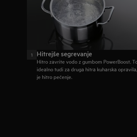
Hitrejše segrevanje
1
Hitro zavrite vodo z gumbom PowerBoost. To
idealno tudi za druga hitra kuharska opravila,
je hitro pečenje.