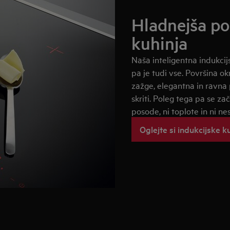
Hladnejša po
kuhinja
Naša inteligentna indukcijs
pa je tudi vse. Površina o
zažge, elegantna in ravna
skriti. Poleg tega pa se za
posode, ni toplote in ni ne
Oglejte si indukcijske k