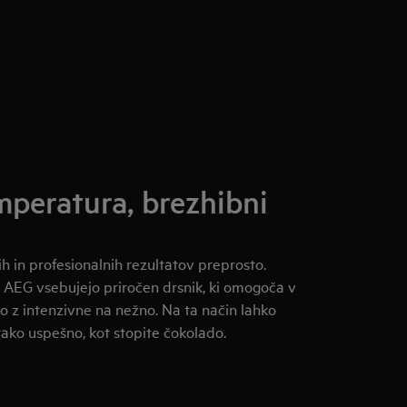
peratura, brezhibni
 in profesionalnih rezultatov preprosto.
e AEG vsebujejo priročen drsnik, ki omogoča v
o z intenzivne na nežno. Na ta način lahko
tako uspešno, kot stopite čokolado.