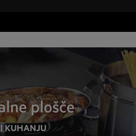
alne plošče
I KUHANJU