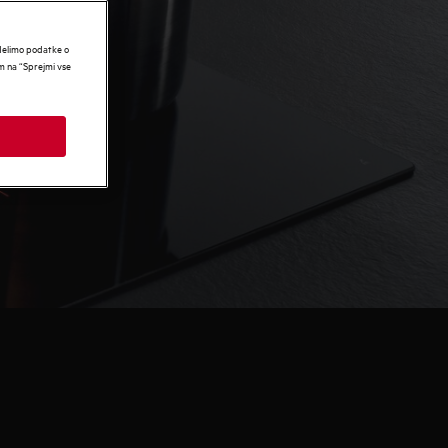
 delimo podatke o
om na “Sprejmi vse