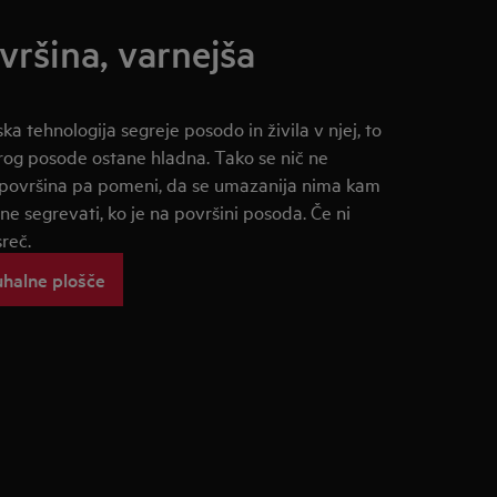
vršina, varnejša
ka tehnologija segreje posodo in živila v njej, to
krog posode ostane hladna. Tako se nič ne
 površina pa pomeni, da se umazanija nima kam
čne segrevati, ko je na površini posoda. Če ni
sreč.
uhalne plošče