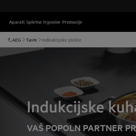
Aparati
Spletne trgovine
Promocije
AEG
Taste
Indkukcijske plošče
Indukcijske kuh
VAŠ POPOLN PARTNER PR