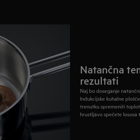
Natančna tem
rezultati
Naj bo doseganje natančnih
Indukcijske kuhalne plošč
trenutku spremeniti toplot
hrustljavo spečete lososa 