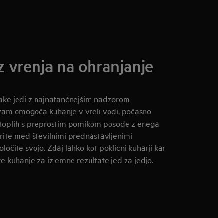
 vrenja na ohranjanje
vsake jedi z najnatančnejšim nadzorom
vam omogoča kuhanje v vreli vodi, počasno
i toplih s preprostim pomikom posode z enega
rite med številnimi prednastavljenimi
ločite svojo. Zdaj lahko kot poklicni kuharji kar
 kuhanje za izjemne rezultate jed za jedjo.