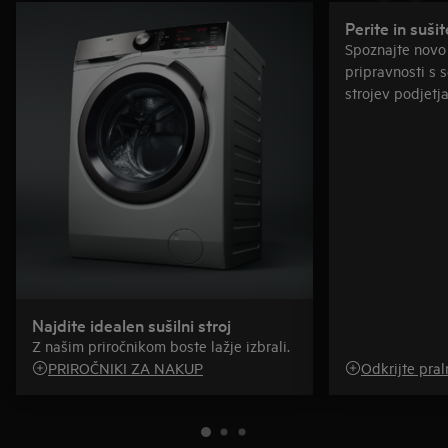
Perite in suši
Spoznajte novo
pripravnosti s s
strojev podjetj
Najdite idealen sušilni stroj
Z našim priročnikom boste lažje izbrali.
PRIROČNIKI ZA NAKUP
Odkrijte pral