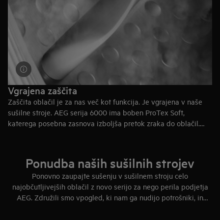
Vgrajena zaščita
Zaščita oblačil je za nas več kot funkcija. Je vgrajena v naše
sušilne stroje. AEG serija 6000 ima boben ProTex Soft,
katerega posebna zasnova izboljša pretok zraka do oblačil.
Zaradi tega jih iz stroja vzamete manj prepletena in manj
zmečkana. Je vaša vsakodnevna zaščita kakovosti.
Ponudba naših sušilnih strojev
Ponovno zaupajte sušenju v sušilnem stroju celo
najobčutljivejših oblačil z novo serijo za nego perila podjetja
AEG. Združili smo vpogled, ki nam ga nudijo potrošniki, in
znanost ter ustvarili doživetje, ki presega pranje.
Revolucionaren nov način nege oblačil z zaščito vlaken, barv in