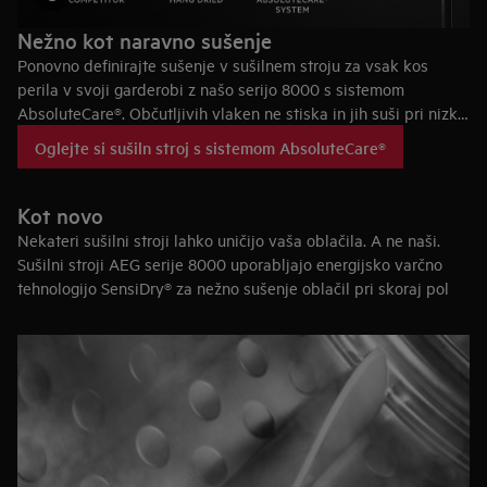
Nežno kot naravno sušenje
Ponovno definirajte sušenje v sušilnem stroju za vsak kos
perila v svoji garderobi z našo serijo 8000 s sistemom
AbsoluteCare®. Občutljivih vlaken ne stiska in jih suši pri nizki
hitrosti, tako ste lahko prepričani, da celo 100 % svilena
Oglejte si sušiln stroj s sistemom AbsoluteCare®
oblačila obdržijo obliko in imajo celo manj gub kot pri
naravnem sušenju na zraku.
Kot novo
Nekateri sušilni stroji lahko uničijo vaša oblačila. A ne naši.
Sušilni stroji AEG serije 8000 uporabljajo energijsko varčno
tehnologijo SensiDry® za nežno sušenje oblačil pri skoraj pol
nižji temperaturi kot običajni sušilni stroji. Natančna tipala
nadzorujejo sušenje in na ta način poskrbijo, da oblačila nikoli
niso izpostavljena preveliki vročini. To pomeni, da bodo vaša
oblačila dalj časa ohranila sestavo, kot so jo imela ob nakupu.