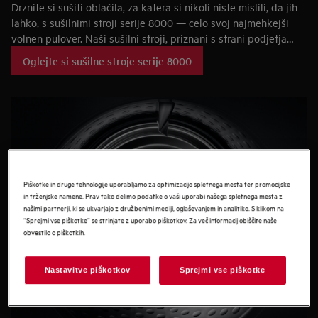
Drznite si sušiti oblačila, za katera si nikoli niste mislili, da jih
lahko, s sušilnimi stroji serije 8000 — celo svoj najmehkejši
volnen pulover. Naši sušilni stroji, priznani s strani podjetja
Woolmark, vključujejo edinstven sistem AbsoluteCare®,
Oglejte si sušilne stroje serije 8000
prilagojen program, ki natančno nadzoruje gibanje in
temperaturo sušilnega bobna. Občutljivo volneno perilo z
oznako »samo za ročno pranje« se med obračanjem porazdeli
po obodu bobna, kar posnema sušenje na ravni podlagi.
Puloverji ohranijo obliko in sestavo, saj ne pride do krčenja.
Piškotke in druge tehnologije uporabljamo za optimizacijo spletnega mesta ter promocijske
in trženjske namene. Prav tako delimo podatke o vaši uporabi našega spletnega mesta z
našimi partnerji, ki se ukvarjajo z družbenimi mediji, oglaševanjem in analitiko. S klikom na
“Sprejmi vse piškotke” se strinjate z uporabo piškotkov. Za več informacij obiščite naše
obvestilo o piškotkih.
Nastavitve piškotkov
Sprejmi vse piškotke