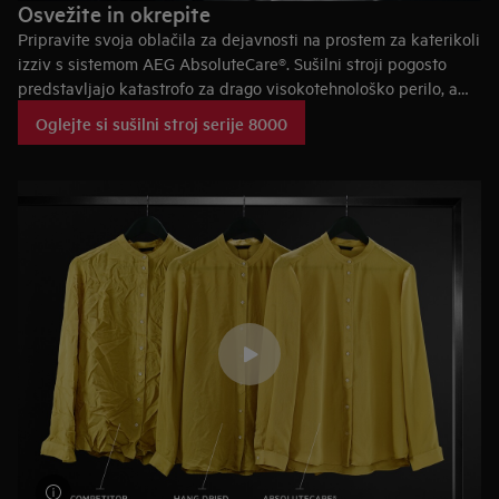
Osvežite in okrepite
Pripravite svoja oblačila za dejavnosti na prostem za katerikoli
izziv s sistemom AEG AbsoluteCare®. Sušilni stroji pogosto
predstavljajo katastrofo za drago visokotehnološko perilo, a
naš pristop je drugačen. Serija 8000 vključuje inovativen
Oglejte si sušilni stroj serije 8000
program za oblačila za dejavnosti na prostem s točnim časom
in jasnim nadzorom temperature, ki obnovi funkcijo
vodoodporne membrane pri oblačilih za dejavnosti na prostem
bolje kot sušenje na zraku — za funkcionalnost, na katero se
lahko zanesete.