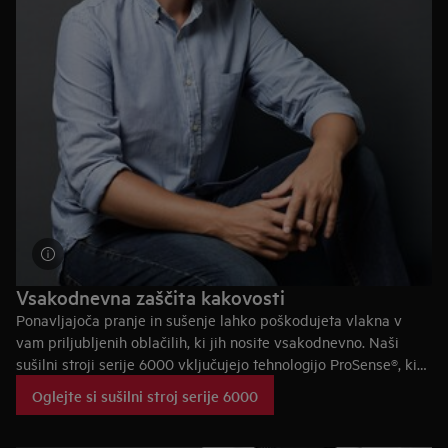
Vsakodnevna zaščita kakovosti
Ponavljajoča pranje in sušenje lahko poškodujeta vlakna v
vam priljubljenih oblačilih, ki jih nosite vsakodnevno. Naši
sušilni stroji serije 6000 vključujejo tehnologijo ProSense®, ki
uporablja izpopolnjena tipala temperature in vlažnosti za
Oglejte si sušilni stroj serije 6000
prilagoditev časa sušenja in porabe energije za vsako količino
perila. Tako prihranite čas in energijo ter zagotovite, da vaša