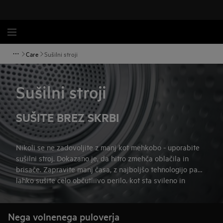
Care
Sušilni stroji
Sušilni stroji
SUŠITE BREZ SKRBI
Nikoli se ne zadovoljite z manj kot mehkobo - uporabite
sušilni stroj. Dokazano je, da hitro zmehča oblačila in
brisače. Zapravite manj časa, z najboljšo tehnologijo pa
lahko sušite celo občutljivo perilo, kot sta svileno in
volneno. Bolj negujte svoja najljubša oblačila. Bolj negujte
s sušilnimi stroji AEG.
Nega volnenega puloverja