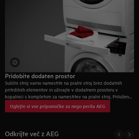
prilubljena oblačila niso nikoli preveč posušena in da ohranijo
izgled in prijeten otip program za programom.
Pridobite dodaten prostor
Sušilni stroj varno namestite na pralni stroj brez dodatnih
pritrdilnih elementov in uživajte v dodatnem prostoru v
kopalnici s kompletom za namestitev na pralni stroj. Priloženo
ima drsno polico za preprosto polnjenje, praznjenje in zlaganje
Oglejte si vse pripomočke za nego perila AEG
sveže opranega in posušenega perila.
Odkrijte več z AEG