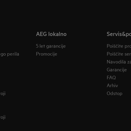
AEG lokalno
Servis&p
5 let garancije
Poiščite pr
ego perila
Promocije
Poiščite se
Navodila z
Garancije
FAQ
Arhiv
oji
Odstop
oji