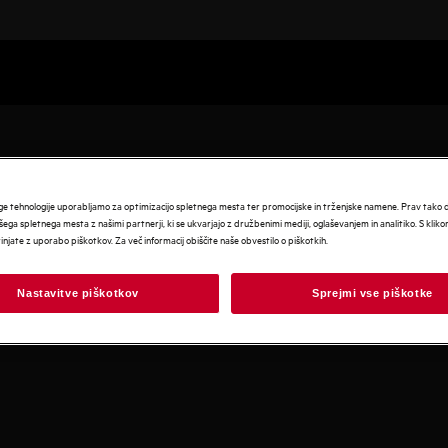
ge tehnologije uporabljamo za optimizacijo spletnega mesta ter promocijske in trženjske namene. Prav tako
šega spletnega mesta z našimi partnerji, ki se ukvarjajo z družbenimi mediji, oglaševanjem in analitiko. S klik
e plošče
rinjate z uporabo piškotkov. Za več informacij obiščite naše obvestilo o piškotkih.
i funkcijami za
o nastavitev z enim prstom.
Nastavitve piškotkov
Sprejmi vse piškotke