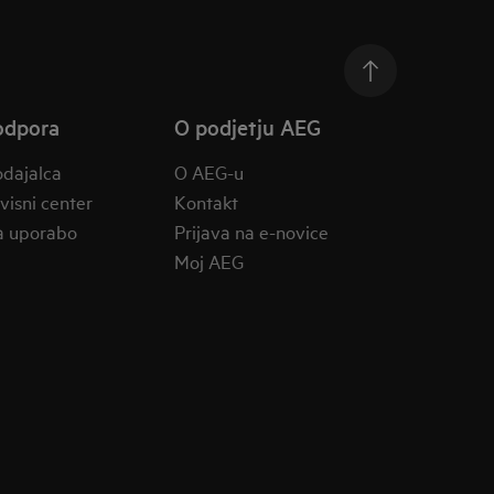
odpora
O podjetju AEG
odajalca
O AEG-u
rvisni center
Kontakt
a uporabo
Prijava na e-novice
Moj AEG