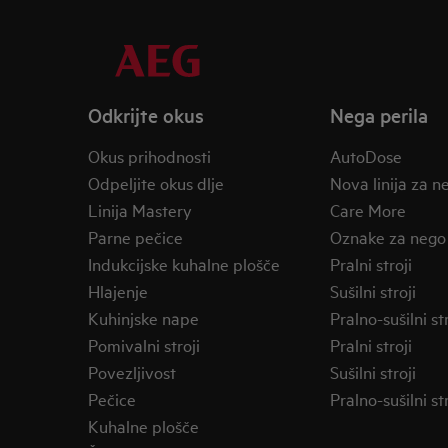
Odkrijte okus
Nega perila
Okus prihodnosti
AutoDose
Odpeljite okus dlje
Nova linija za n
Linija Mastery
Care More
Parne pečice
Oznake za nego
Indukcijske kuhalne plošče
Pralni stroji
Hlajenje
Sušilni stroji
Kuhinjske nape
Pralno-sušilni str
Pomivalni stroji
Pralni stroji
Povezljivost
Sušilni stroji
Pečice
Pralno-sušilni str
Kuhalne plošče