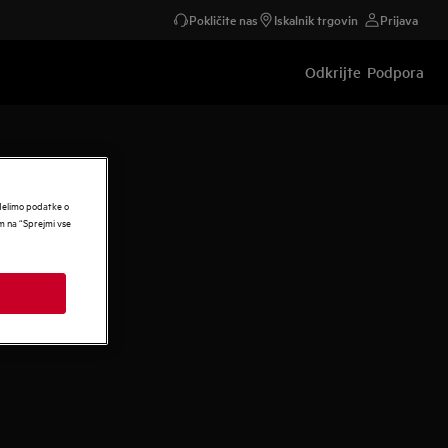
Pokličite nas
Iskalnik trgovin
Prijava
Odkrijte
Podpora
 delimo podatke o
om na “Sprejmi vse