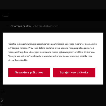
Pomivalni stroji
45 cm dishwasher
Vgradni pomivalni stroji 45 cm širine
Piškotke in druge tehnologije uporabljamo za optimizacijo spletnega mesta ter promocijske
in trženjske namene. Prav tako delimo podatke o vaši uporabi našega spletnega mesta z
našimi partnerji, ki se ukvarjajo z družbenimi mediji, oglaševanjem in analitiko. S klikom na
“Sprejmi vse piškotke” se strinjate z uporabo piškotkov. Za več informacij obiščite naše
obvestilo o piškotkih.
Nastavitve piškotkov
Sprejmi vse piškotke
0
undefined