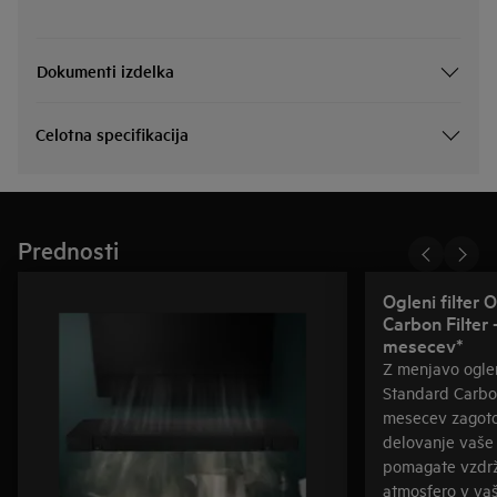
Dokumenti izdelka
Celotna specifikacija
Prednosti
Ogleni filter
Carbon Filter 
mesecev*
Z menjavo ogle
Standard Carbon
mesecev zagoto
delovanje vaše
pomagate vzdrž
atmosfero v vaši