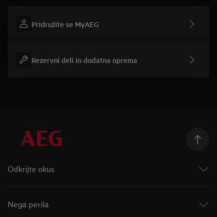
Pridružite se MyAEG
Rezervni deli in dodatna oprema
Odkrijte okus
Okus prihodnosti
Odpeljite okus dlje
Nega perila
Linija Mastery