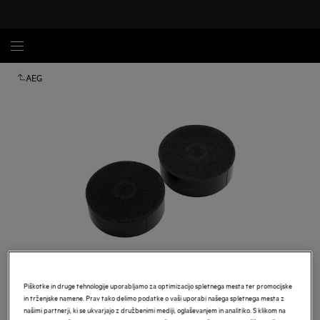
AEG
Tapnite za povečavo
Piškotke in druge tehnologije uporabljamo za optimizacijo spletnega mesta ter promocijske
in trženjske namene. Prav tako delimo podatke o vaši uporabi našega spletnega mesta z
našimi partnerji, ki se ukvarjajo z družbenimi mediji, oglaševanjem in analitiko. S klikom na