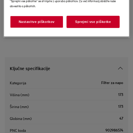
“Sprejmi vse piškotke” se strinjate z uporabo piškotkov. Za več informacij obiščite naše
obvestilo o piškotkih.
ECFB03ST
OdourClean Standard Carbon Filter
Nastavitve piškotkov
Sprejmi vse piškotke
Ključne specifikacije
Filter za napo
Kategorija
173
Višina (mm)
173
Širina (mm)
47
Globina (mm)
902986574
PNC koda