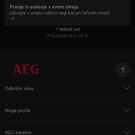
Pranje in sušenje v enem stroju
Uživajte v enako odlični negi kot pri ločenih strojih
Naloži več
Prikazanih je 4 od 1}
Odkrijte okus
Okus prihodnosti
Odpeljite okus dlje
Nega perila
Linija Mastery
Parne pečice
AutoDose
Indukcijske kuhalne plošče
Nova linija za nego perila
AEG lokalno
Hlajenje