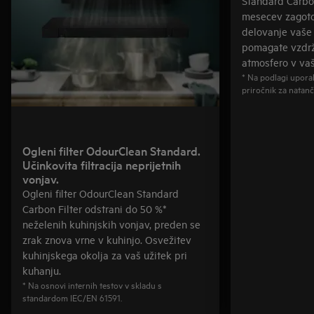
Standard Carbon
mesecev zagoto
delovanje vaše
pomagate vzdrž
atmosfero v vaši
* Na podlagi upora
priročnik za natanč
Ogleni filter OdourClean Standard.
Učinkovita filtracija neprijetnih
vonjav.
Ogleni filter OdourClean Standard
Carbon Filter odstrani do 50 %*
neželenih kuhinjskih vonjav, preden se
zrak znova vrne v kuhinjo. Osvežitev
kuhinjskega okolja za vaš užitek pri
kuhanju.
* Na osnovi internih testov v skladu s
standardom IEC/EN 61591.