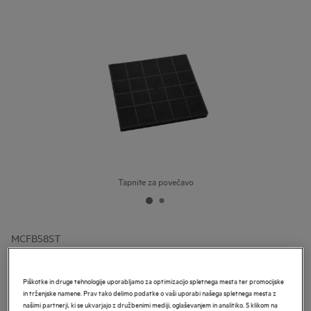
Tapnite za povečavo
MCFB58ST
OdourClean Standard Carbon Filter
Piškotke in druge tehnologije uporabljamo za optimizacijo spletnega mesta ter promocijske
PODROBNOSTI IZDELKA
in trženjske namene. Prav tako delimo podatke o vaši uporabi našega spletnega mesta z
našimi partnerji, ki se ukvarjajo z družbenimi mediji, oglaševanjem in analitiko. S klikom na