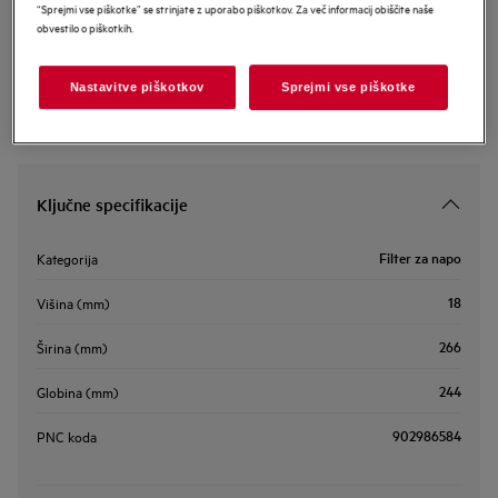
“Sprejmi vse piškotke” se strinjate z uporabo piškotkov. Za več informacij obiščite naše
obvestilo o piškotkih.
EU podatkovna kartica
Iskalnik trgovin
Nastavitve piškotkov
Sprejmi vse piškotke
Ključne specifikacije
Filter za napo
Kategorija
18
Višina (mm)
266
Širina (mm)
244
Globina (mm)
902986584
PNC koda