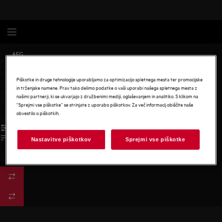
AEG
0
Piškotke in druge tehnologije uporabljamo za optimizacijo spletnega mesta ter promocijske
undefined
in trženjske namene. Prav tako delimo podatke o vaši uporabi našega spletnega mesta z
našimi partnerji, ki se ukvarjajo z družbenimi mediji, oglaševanjem in analitiko. S klikom na
“Sprejmi vse piškotke” se strinjate z uporabo piškotkov. Za več informacij obiščite naše
obvestilo o piškotkih.
Nastavitve piškotkov
Sprejmi vse piškotke
/
3