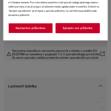
in trženjske namene. Prav tako delimo podatke o vaši uporabi našega spletnega mesta z
TE7PB63ZAB
našimi partnerji, ki se ukvarjajo z družbenimi mediji, oglaševanjem in analitiko. S klikom na
AEG 7000 MealAssist vgradna
“Sprejmi vse piškotke” se strinjate z uporabo piškotkov. Za več informacij obiščite naše
obvestilo o piškotkih.
pečica
Nastavitve piškotkov
Sprejmi vse piškotke
EU podatkovna kartica
Varnostna navodila in varnostna opozorila v skladu z uredbo EU
2023/988 so navedena v poglavjih 1 in 2 uporabniškega priročnika.
Za varno uporabo izdelka preberite celoten uporabniški priročnik.
Lastnosti izdelka
-
-