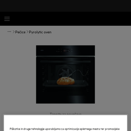
Pečice
Pyrolytic oven
Tapnite za povečavo
Piškotke in druge tehnologije uporabljamo za optimizacijo spletnega mesta ter promocijske