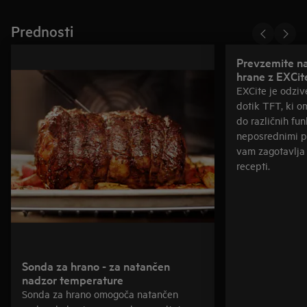
Prednosti
Prevzemite n
hrane z EXCit
EXCite je odziv
dotik TFT, ki o
do različnih fun
neposrednimi p
vam zagotavlja
recepti.
Sonda za hrano - za natančen
nadzor temperature
Sonda za hrano omogoča natančen