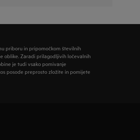
mu priboru in pripomočkom številnih
dne oblike. Zaradi prilagodljivih ločevalnih
obine je tudi vsako pomivanje
kos posode preprosto zložite in pomijete