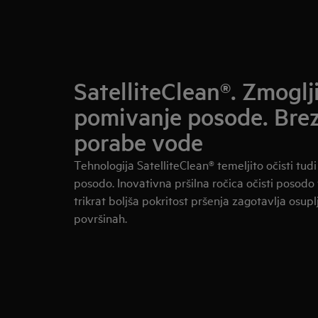
SatelliteClean®. Zmoglj
pomivanje posode. Bre
porabe vode
Tehnologija SatelliteClean® temeljito očisti tudi
posodo. Inovativna pršilna ročica očisti posodo
trikrat boljša pokritost pršenja zagotavlja osupl
površinah.