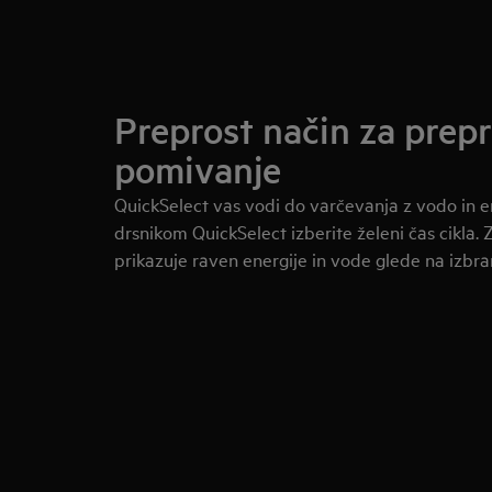
Preprost način za prep
pomivanje
QuickSelect vas vodi do varčevanja z vodo in e
drsnikom QuickSelect izberite želeni čas cikla. 
prikazuje raven energije in vode glede na izbr