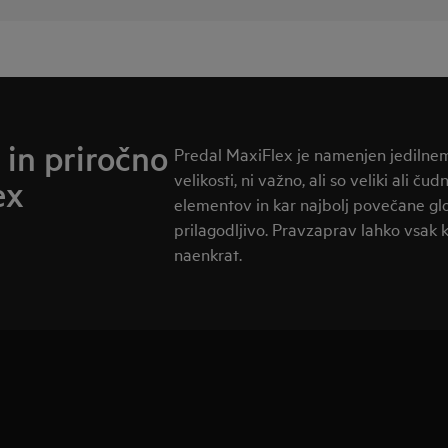
 in priročno
Predal MaxiFlex je namenjen jedilne
velikosti, ni važno, ali so veliki ali ču
ex
elementov in kar najbolj povečane gl
prilagodljivo. Pravzaprav lahko vsak 
naenkrat.