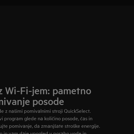
z Wi-Fi-jem: pametno
mivanje posode
z našimi pomivalnimi stroji QuickSelect.
i program glede na količino posode, čas in
ujte pomivanje, da zmanjšate stroške energije.
o in vam daje vpogled v porabo vode in