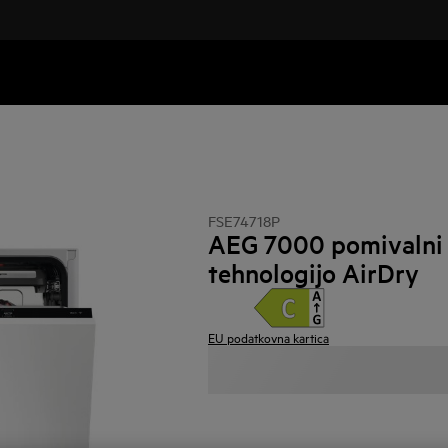
FSE74718P
AEG 7000 pomivalni s
tehnologijo AirDry
EU podatkovna kartica