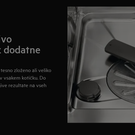
ivo
z dodatne
 tesno zloženo ali veliko
 v vsakem kotičku. Do
jive rezultate na vseh