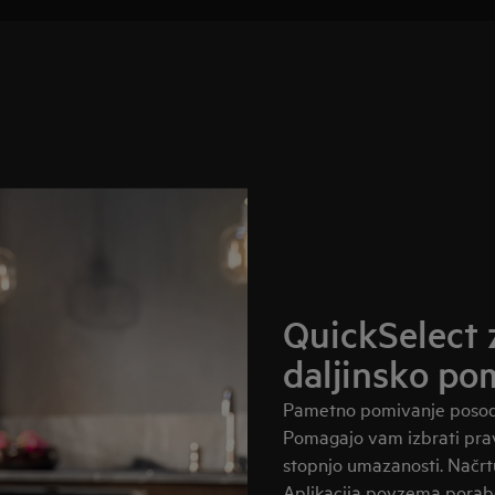
QuickSelect 
daljinsko po
Pametno pomivanje posode 
Pomagajo vam izbrati prav
stopnjo umazanosti. Načrt
Aplikacija povzema porab