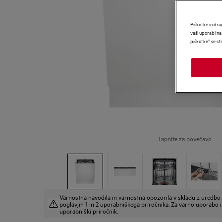
Piškotke in dru
vaši uporabi na
piškotke” se st
Tapnite za povečavo
Varnostna navodila in varnostna opozorila v skladu z uredb
poglavjih 1 in 2 uporabniškega priročnika. Za varno uporabo i
uporabniški priročnik.