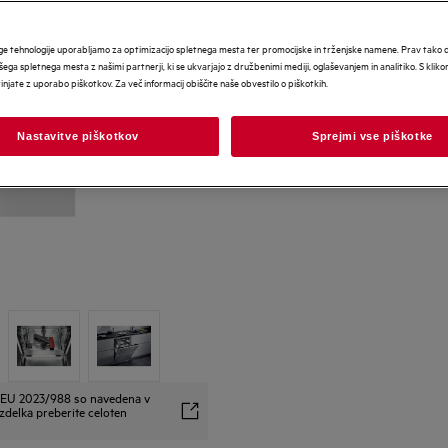
ge tehnologije uporabljamo za optimizacijo spletnega mesta ter promocijske in trženjske namene. Prav tako
šega spletnega mesta z našimi partnerji, ki se ukvarjajo z družbenimi mediji, oglaševanjem in analitiko. S klik
rinjate z uporabo piškotkov. Za več informacij obiščite naše obvestilo o piškotkih.
Nastavitve piškotkov
Sprejmi vse piškotke
o EU 2023/988 so navedena v
zdelka preberite celoten