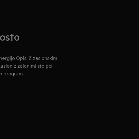
rosto
nergijo Opis: Z zaslonskim
Zaslon z zelenimi stolpci
an program.