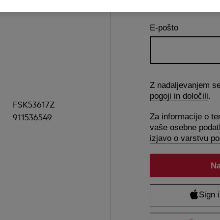
E-pošto
Z nadaljevanjem se 
pogoji in določili
.
FSK53617Z
911536549
Za informacije o t
vaše osebne podatk
izjavo o varstvu p