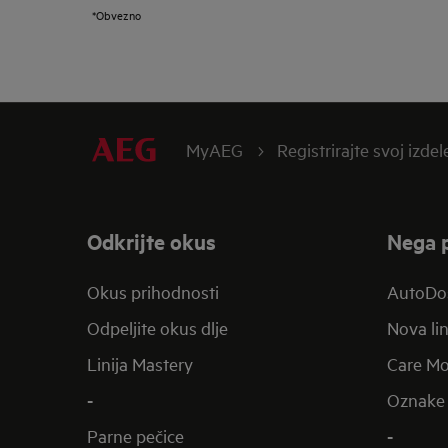
*Obvezno
MyAEG
Registrirajte svoj izdel
Odkrijte okus
Nega p
Okus prihodnosti
AutoDo
Odpeljite okus dlje
Nova lin
Linija Mastery
Care Mo
-
Oznake 
Parne pečice
-