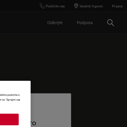
Pokličite nas
Iskalnik trgovin
Prijava
Išči
Odkrijte
Podpora
 delimo podatke o
om na “Sprejmi vse
ITE E-POŠTO