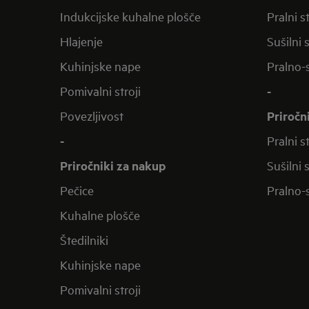
Indukcijske kuhalne plošče
Pralni st
Hlajenje
Sušilni s
Kuhinjske nape
Pralno-s
Pomivalni stroji
-
Povezljivost
Priročn
-
Pralni st
Priročniki za nakup
Sušilni s
Pečice
Pralno-s
Kuhalne plošče
Štedilniki
Kuhinjske nape
Pomivalni stroji