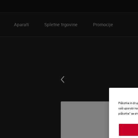
Aparati
Spletne trgovine
Promocije
Piškotke in dru
vaši uporabi na
piškotke” se st