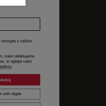
strinjate z našimi
em, kako obdelujemo
e, si oglejte našo
odatkov
.