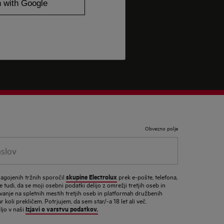
Obvezno polje
lov
skupine Electrolux
lagojenih tržnih sporočil
prek e-pošte, telefona,
 tudi, da se moji osebni podatki delijo z omrežji tretjih oseb in
vanje na spletnih mestih tretjih oseb in platformah družbenih
 koli prekličem. Potrjujem, da sem star/-a 18 let ali več.
Izjavi o varstvu podatkov.
ljo v naši