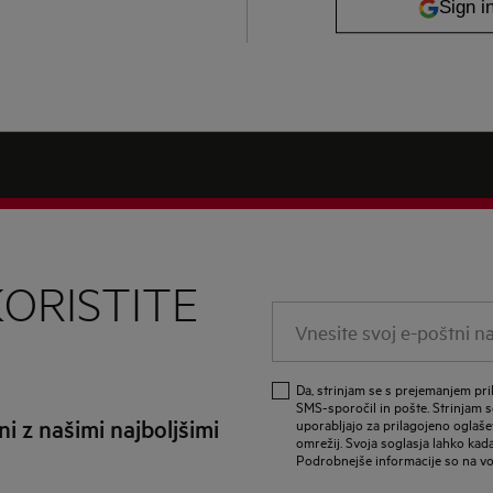
KORISTITE
Vnesite svoj e-poštni nas
Da, strinjam se s prejemanjem pri
SMS-sporočil in pošte. Strinjam se
i z našimi najboljšimi
uporabljajo za prilagojeno oglaše
omrežij. Svoja soglasja lahko kadar
Podrobnejše informacije so na vo