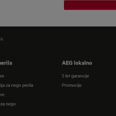
ek
erila
AEG lokalno
se
5 let garancije
ija za nego perila
Promocije
re
za nego