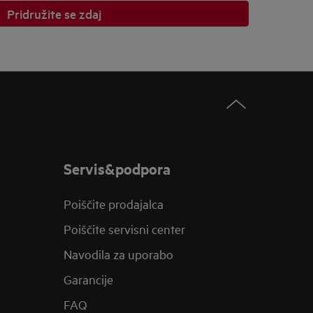
Pridružite se zdaj
Servis&podpora
Poiščite prodajalca
Poiščite servisni center
Navodila za uporabo
Garancije
FAQ