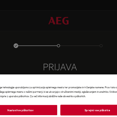
PRIJAVA
ge tehnologije uporabljamo za optimizacijo spletnega mesta ter promocijske in trženjske namene. Prav tako
šega spletnega mesta z našimi partnerji, ki se ukvarjajo z družbenimi mediji, oglaševanjem in analitiko. S klik
rinjate z uporabo piškotkov. Za več informacij obiščite naše obvestilo o piškotkih.
Nastavitve piškotkov
Sprejmi vse piškotke
VNES