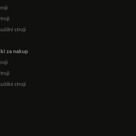
roji
troji
ušilni stroji
iki za nakup
roji
troji
ušilni stroji