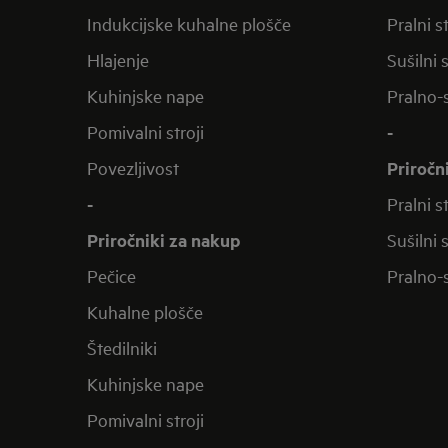
Indukcijske kuhalne plošče
Pralni st
Hlajenje
Sušilni s
Kuhinjske nape
Pralno-s
Pomivalni stroji
-
Povezljivost
Priročn
-
Pralni st
Priročniki za nakup
Sušilni s
Pečice
Pralno-s
Kuhalne plošče
Štedilniki
Kuhinjske nape
Pomivalni stroji