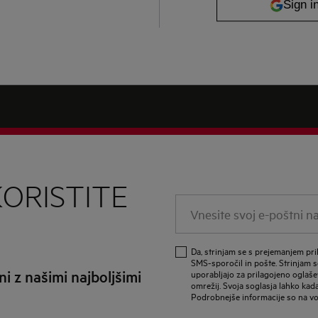
KORISTITE
Vnesite svoj e-poštni nas
Da, strinjam se s prejemanjem pri
SMS-sporočil in pošte. Strinjam se
i z našimi najboljšimi
uporabljajo za prilagojeno oglaše
omrežij. Svoja soglasja lahko kadar
Podrobnejše informacije so na vo