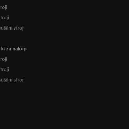
roji
troji
ušilni stroji
iki za nakup
roji
troji
ušilni stroji