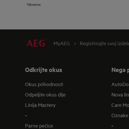
*Obvezno
MyAEG
Registrirajte svoj izdel
Odkrijte okus
Nega p
Okus prihodnosti
AutoDo
Odpeljite okus dlje
Nova lin
Linija Mastery
Care Mo
-
Oznake 
Parne pečice
-