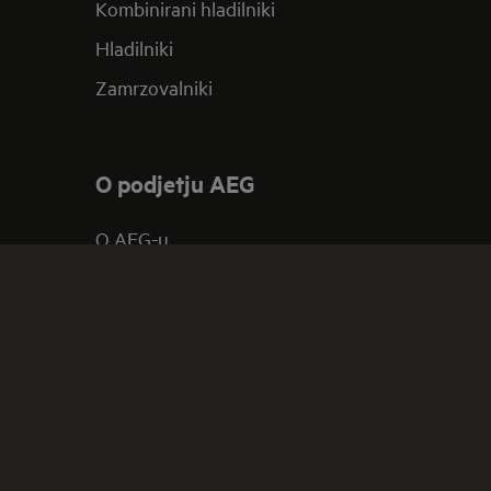
Kombinirani hladilniki
Hladilniki
Zamrzovalniki
O podjetju AEG
O AEG-u
Kontakt
Prijava na e-novice
Moj AEG