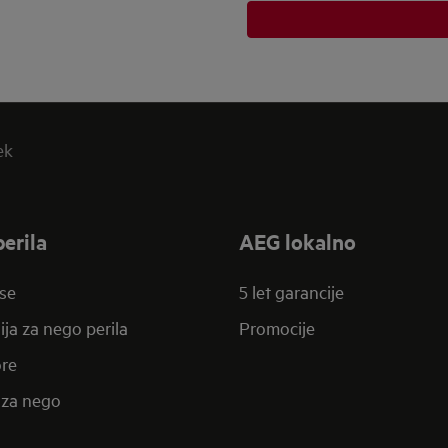
ek
erila
AEG lokalno
se
5 let garancije
ija za nego perila
Promocije
re
za nego