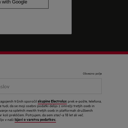
Obvezno polje
lov
skupine Electrolux
lagojenih tržnih sporočil
prek e-pošte, telefona,
 tudi, da se moji osebni podatki delijo z omrežji tretjih oseb in
vanje na spletnih mestih tretjih oseb in platformah družbenih
 koli prekličem. Potrjujem, da sem star/-a 18 let ali več.
Izjavi o varstvu podatkov.
ljo v naši