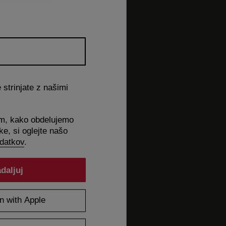
strinjate z našimi
em, kako obdelujemo
e, si oglejte našo
odatkov
.