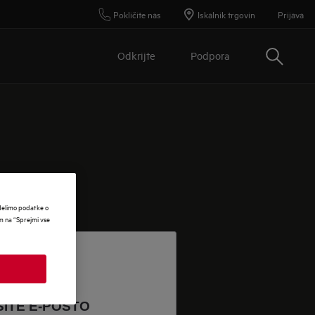
Pokličite nas
Iskalnik trgovin
Prijava
Išči
Odkrijte
Podpora
 delimo podatke o
om na “Sprejmi vse
ITE E-POŠTO