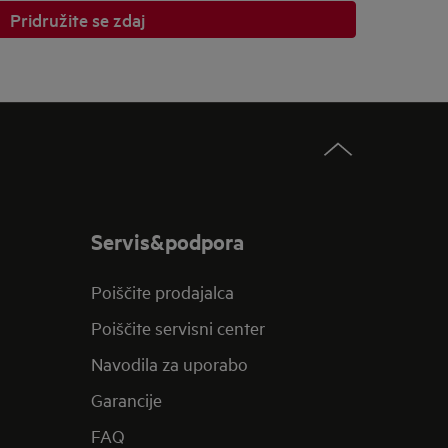
Pridružite se zdaj
Servis&podpora
Poiščite prodajalca
Poiščite servisni center
Navodila za uporabo
Garancije
FAQ