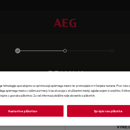
PRIJAVA
ge tehnologije uporabljamo za optimizacijo spletnega mesta ter promocijske in trženjske namene. Prav tako
šega spletnega mesta z našimi partnerji, ki se ukvarjajo z družbenimi mediji, oglaševanjem in analitiko. S klik
rinjate z uporabo piškotkov. Za več informacij obiščite naše obvestilo o piškotkih.
Nastavitve piškotkov
Sprejmi vse piškotke
VNES