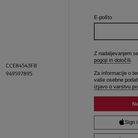
E-pošto
Z nadaljevanjem se 
pogoji in določili
.
CCE84543FB
949597895
Za informacije o t
vaše osebne podatk
izjavo o varstvu p