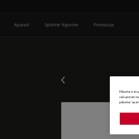
Aparati
Spletne trgovine
Promocije
Piškotke in dru
vaši uporabi na
piškotke” se st