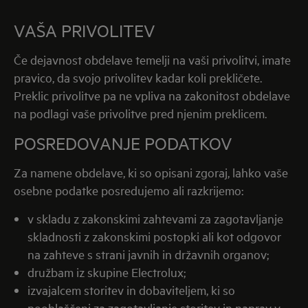
VAŠA PRIVOLITEV
Če dejavnost obdelave temelji na vaši privolitvi, imate
pravico, da svojo privolitev kadar koli prekličete.
Preklic privolitve pa ne vpliva na zakonitost obdelave
na podlagi vaše privolitve pred njenim preklicem.
POSREDOVANJE PODATKOV
Za namene obdelave, ki so opisani zgoraj, lahko vaše
osebne podatke posredujemo ali razkrijemo:
v skladu z zakonskimi zahtevami za zagotavljanje
skladnosti z zakonskimi postopki ali kot odgovor
na zahteve s strani javnih in državnih organov;
družbam iz skupine Electrolux;
izvajalcem storitev in dobaviteljem, ki so
pooblaščeni za zagotavljanje storitev in naprav v