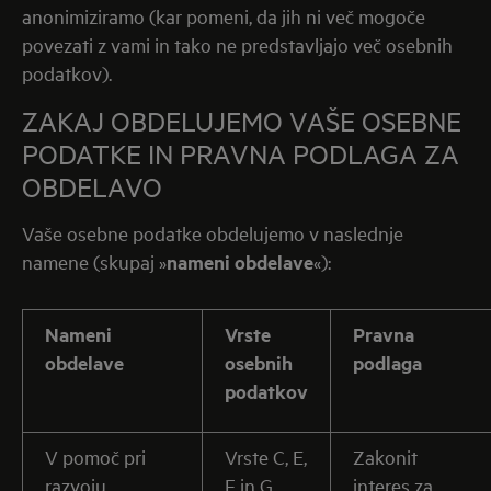
anonimiziramo (kar pomeni, da jih ni več mogoče
povezati z vami in tako ne predstavljajo več osebnih
podatkov).
ZAKAJ OBDELUJEMO VAŠE OSEBNE
PODATKE IN PRAVNA PODLAGA ZA
OBDELAVO
Vaše osebne podatke obdelujemo v naslednje
namene (skupaj »
nameni obdelave
«):
Nameni
Vrste
Pravna
obdelave
osebnih
podlaga
podatkov
V pomoč pri
Vrste C, E,
Zakonit
razvoju,
F in G
interes za