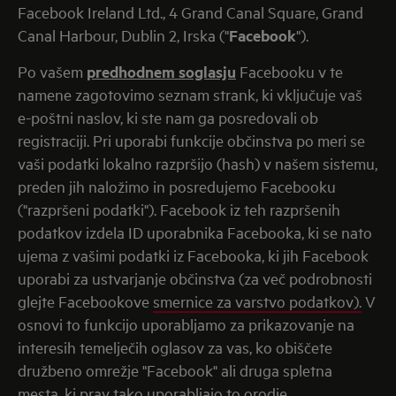
Facebook Ireland Ltd., 4 Grand Canal Square, Grand
Canal Harbour, Dublin 2, Irska ("
Facebook
").
Po vašem
predhodnem soglasju
Facebooku v te
namene zagotovimo seznam strank, ki vključuje vaš
e-poštni naslov, ki ste nam ga posredovali ob
registraciji. Pri uporabi funkcije občinstva po meri se
vaši podatki lokalno razpršijo (hash) v našem sistemu,
preden jih naložimo in posredujemo Facebooku
("razpršeni podatki"). Facebook iz teh razpršenih
podatkov izdela ID uporabnika Facebooka, ki se nato
ujema z vašimi podatki iz Facebooka, ki jih Facebook
uporabi za ustvarjanje občinstva (za več podrobnosti
glejte Facebookove
smernice za varstvo podatkov).
V
osnovi to funkcijo uporabljamo za prikazovanje na
interesih temelječih oglasov za vas, ko obiščete
družbeno omrežje "Facebook" ali druga spletna
mesta, ki prav tako uporabljajo to orodje.