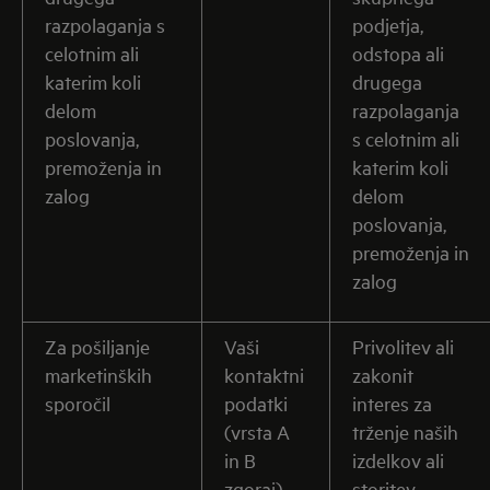
razpolaganja s
podjetja,
celotnim ali
odstopa ali
katerim koli
drugega
delom
razpolaganja
poslovanja,
s celotnim ali
premoženja in
katerim koli
zalog
delom
poslovanja,
premoženja in
zalog
Za pošiljanje
Vaši
Privolitev ali
marketinških
kontaktni
zakonit
sporočil
podatki
interes za
(vrsta A
trženje naših
in B
izdelkov ali
zgoraj)
storitev