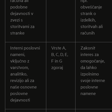
računa ali
npr.
podobne
obveščanje
dejavnosti v
strank o
zvezi s
izdelkih,
storitvami za
storitvah ali
stranke
računih
Interni poslovni
Vrste A,
Zakonit
nameni,
B, C, D, E,
interes za
vključno z
F in G
omogočanje,
varstvom,
zgoraj
da lahko
analitiko,
izpolnimo
revizijo ali za
svoje interne
naše osnovne
poslovne
poslovne
namene
dejavnosti