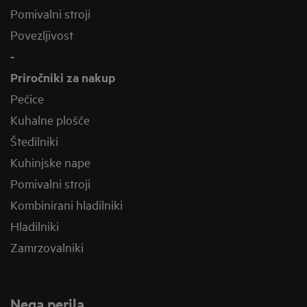
Pomivalni stroji
Povezljivost
-
Priročniki za nakup
Pečice
Kuhalne plošče
Štedilniki
Kuhinjske nape
Pomivalni stroji
Kombinirani hladilniki
Hladilniki
Zamrzovalniki
Nega perila