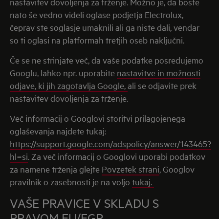
nastavitev dovoljenja za trženje.
Možno je, da boste
nato še vedno videli oglase podjetja Electrolux,
čeprav ste soglasje umaknili ali ga niste dali, vendar
so ti oglasi na platformah tretjih oseb naključni.
Če se ne strinjate več, da vaše podatke posredujemo
Googlu, lahko npr. uporabite
nastavitve in možnosti
odjave, ki jih zagotavlja Google,
ali se odjavite prek
nastavitev dovoljenja za trženje.
Več informacij o Googlovi storitvi prilagojenega
oglaševanja najdete tukaj:
https://support.google.com/adspolicy/answer/143465?
hl=si
. Za več informacij o Googlovi uporabi podatkov
za namene trženja glejte
Povzetek strani
, Googlov
pravilnik o zasebnosti je na voljo
tukaj.
VAŠE PRAVICE V SKLADU S
PRAVOM EU/EGP