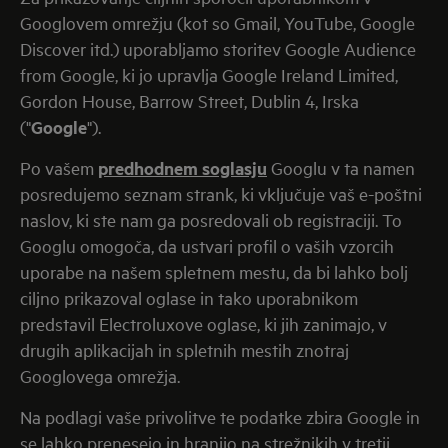
Googlovem omrežju (kot so Gmail, YouTube, Google
Discover itd.) uporabljamo storitev Google Audience
from Google, ki jo upravlja Google Ireland Limited,
Gordon House, Barrow Street, Dublin 4, Irska
("
Google
").
Po vašem
predhodnem soglasju
Googlu v ta namen
posredujemo seznam strank, ki vključuje vaš e-poštni
naslov, ki ste nam ga posredovali ob registraciji. To
Googlu omogoča, da ustvari profil o vaših vzorcih
uporabe na našem spletnem mestu, da bi lahko bolj
ciljno prikazoval oglase in tako uporabnikom
predstavil Electroluxove oglase, ki jih zanimajo, v
drugih aplikacijah in spletnih mestih znotraj
Googlovega omrežja.
Na podlagi vaše privolitve te podatke zbira Google in
se lahko prenesejo in hranijo na strežnikih v tretji