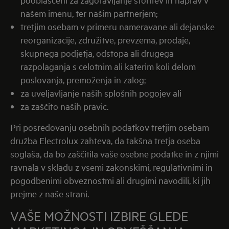
našem imenu, ter našim partnerjem;
tretjim osebam v primeru nameravane ali dejanske
reorganizacije, združitve, prevzema, prodaje,
skupnega podjetja, odstopa ali drugega
razpolaganja s celotnim ali katerim koli delom
poslovanja, premoženja in zalog;
za uveljavljanje naših splošnih pogojev ali
za zaščito naših pravic.
Pri posredovanju osebnih podatkov tretjim osebam
družba Electrolux zahteva, da takšna tretja oseba
soglaša, da bo zaščitila vaše osebne podatke in z njimi
ravnala v skladu z vsemi zakonskimi, regulativnimi in
pogodbenimi obveznostmi ali drugimi navodili, ki jih
prejme z naše strani.
VAŠE MOŽNOSTI IZBIRE GLEDE