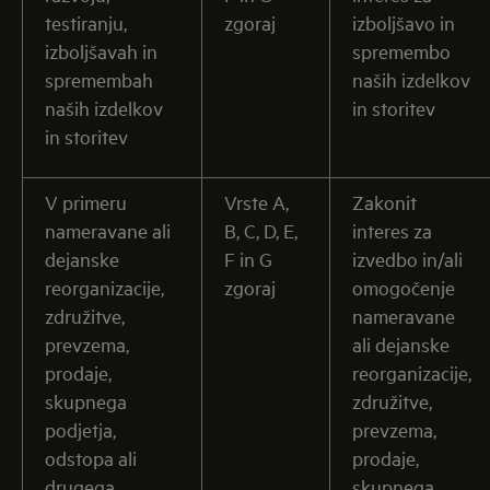
testiranju,
zgoraj
izboljšavo in
izboljšavah in
spremembo
spremembah
naših izdelkov
naših izdelkov
in storitev
in storitev
V primeru
Vrste A,
Zakonit
nameravane ali
B, C, D, E,
interes za
dejanske
F in G
izvedbo in/ali
reorganizacije,
zgoraj
omogočenje
združitve,
nameravane
prevzema,
ali dejanske
prodaje,
reorganizacije,
skupnega
združitve,
podjetja,
prevzema,
odstopa ali
prodaje,
drugega
skupnega