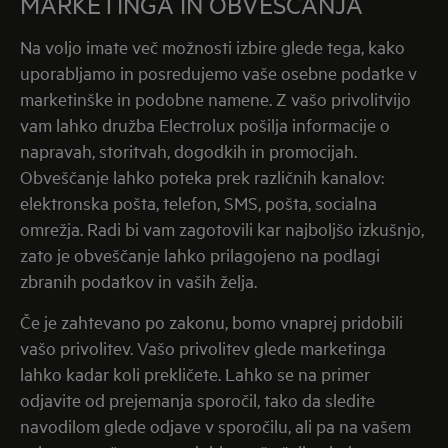
MARKETINGA IN OBVEŠČANJA
Na voljo imate več možnosti izbire glede tega, kako
uporabljamo in posredujemo vaše osebne podatke v
marketinške in podobne namene. Z vašo privolitvijo
vam lahko družba Electrolux pošilja informacije o
napravah, storitvah, dogodkih in promocijah.
Obveščanje lahko poteka prek različnih kanalov:
elektronska pošta, telefon, SMS, pošta, socialna
omrežja. Radi bi vam zagotovili kar najboljšo izkušnjo,
zato je obveščanje lahko prilagojeno na podlagi
zbranih podatkov in vaših želja.
Če je zahtevano po zakonu, bomo vnaprej pridobili
vašo privolitev. Vašo privolitev glede marketinga
lahko kadar koli prekličete. Lahko se na primer
odjavite od prejemanja sporočil, tako da sledite
navodilom glede odjave v sporočilu, ali pa na vašem