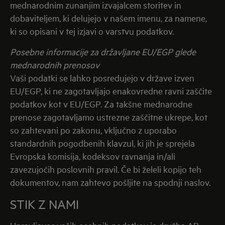
mednarodnim zunanjim izvajalcem storitev in
dobaviteljem, ki delujejo v našem imenu, za namene,
ki so opisani v tej izjavi o varstvu podatkov.
Posebne informacije za državljane EU/EGP glede
mednarodnih prenosov
Vaši podatki se lahko posredujejo v države izven
EU/EGP, ki ne zagotavljajo enakovredne ravni zaščite
podatkov kot v EU/EGP. Za takšne mednarodne
prenose zagotavljamo ustrezne zaščitne ukrepe, kot
so zahtevani po zakonu, vključno z uporabo
standardnih pogodbenih klavzul, ki jih je sprejela
Evropska komisija, kodeksov ravnanja in/ali
zavezujočih poslovnih pravil. Če bi želeli kopijo teh
dokumentov, nam zahtevo pošljite na spodnji naslov.
STIK Z NAMI