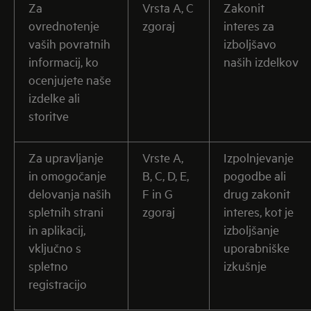
Za
Vrsta A, C
Zakonit
ovrednotenje
zgoraj
interes za
vaših povratnih
izboljšavo
informacij, ko
naših izdelkov
ocenjujete naše
izdelke ali
storitve
Za upravljanje
Vrste A,
Izpolnjevanje
in omogočanje
B, C, D, E,
pogodbe ali
delovanja naših
F in G
drug zakonit
spletnih strani
zgoraj
interes, kot je
in aplikacij,
izboljšanje
vključno s
uporabniške
spletno
izkušnje
registracijo