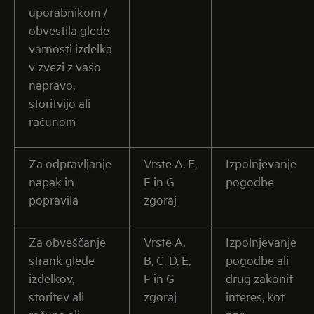
uporabnikom /
obvestila glede
varnosti izdelka
v zvezi z vašo
napravo,
storitvijo ali
računom
Za odpravljanje
Vrste A, E,
Izpolnjevanje
napak in
F in G
pogodbe
popravila
zgoraj
Za obveščanje
Vrste A,
Izpolnjevanje
strank glede
B, C, D, E,
pogodbe ali
izdelkov,
F in G
drug zakonit
storitev ali
zgoraj
interes, kot