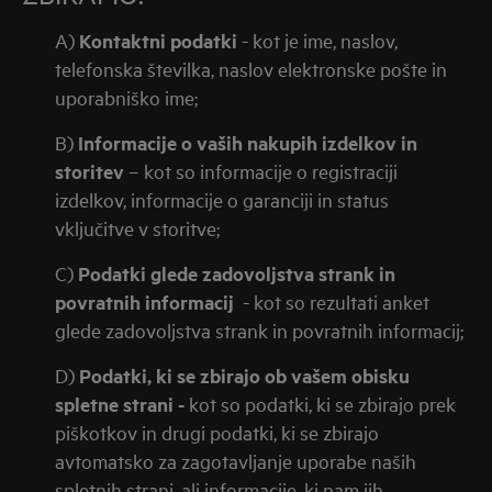
A)
Kontaktni podatki
- kot je ime, naslov,
telefonska številka, naslov elektronske pošte in
uporabniško ime;
B)
Informacije o vaših nakupih izdelkov in
storitev
– kot so informacije o registraciji
izdelkov, informacije o garanciji in status
vključitve v storitve;
C)
Podatki glede zadovoljstva strank in
povratnih informacij
- kot so rezultati anket
glede zadovoljstva strank in povratnih informacij;
D)
Podatki, ki se zbirajo ob vašem obisku
spletne strani -
kot so podatki, ki se zbirajo prek
piškotkov in drugi podatki, ki se zbirajo
avtomatsko za zagotavljanje uporabe naših
spletnih strani, ali informacije, ki nam jih