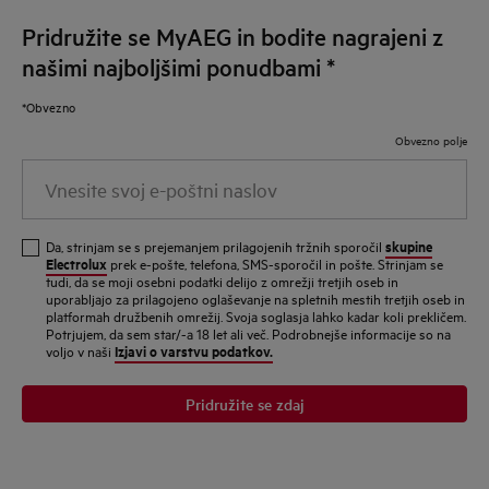
Pridružite se MyAEG in bodite nagrajeni z
našimi najboljšimi ponudbami
*
*Obvezno
Obvezno polje
Vnesite
svoj
e-
skupine
Da, strinjam se s prejemanjem prilagojenih tržnih sporočil
poštni
Electrolux
prek e-pošte, telefona, SMS-sporočil in pošte. Strinjam se
tudi, da se moji osebni podatki delijo z omrežji tretjih oseb in
naslov
uporabljajo za prilagojeno oglaševanje na spletnih mestih tretjih oseb in
platformah družbenih omrežij. Svoja soglasja lahko kadar koli prekličem.
Potrjujem, da sem star/-a 18 let ali več. Podrobnejše informacije so na
Izjavi o varstvu podatkov.
voljo v naši
Pridružite se zdaj