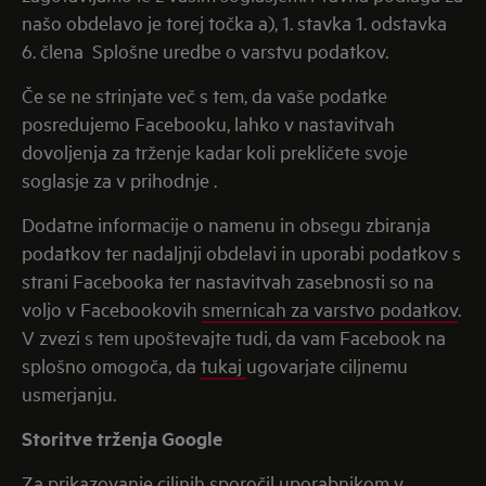
našo obdelavo je torej točka a), 1. stavka 1. odstavka
6. člena Splošne uredbe o varstvu podatkov.
Če se ne strinjate več s tem, da vaše podatke
posredujemo Facebooku, lahko v nastavitvah
dovoljenja za trženje kadar koli prekličete svoje
soglasje za v prihodnje .
Dodatne informacije o namenu in obsegu zbiranja
podatkov ter nadaljnji obdelavi in uporabi podatkov s
strani Facebooka ter nastavitvah zasebnosti so na
voljo v Facebookovih
smernicah za varstvo podatkov
.
V zvezi s tem upoštevajte tudi, da vam Facebook na
splošno omogoča, da
tukaj
ugovarjate ciljnemu
usmerjanju.
Storitve trženja Google
Za prikazovanje ciljnih sporočil uporabnikom v