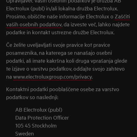
Upravljavec vaših osebnih podatkov je družba AB
Electrolux (publ) in/ali lokalna družba Electrolux.
Prosimo, obiščite naše informacije Electrolux o
Zaščiti
vaših osebnih podatkov
, da izveste več, lahko najdete
podatke in kontakt ustrezne družbe Electrolux.
Če želite uveljavljati svoje pravice kot pravice
posameznika, na katerega se nanašajo osebni
podatki, ali imate kakršna koli druga vprašanja glede
te izjave o varstvu podatkov, oddajte svojo zahtevo
na
www.electroluxgroup.com/privacy
.
Kontaktni podatki pooblaščene osebe za varstvo
podatkov so naslednji:
AB Electrolux (publ)
Data Protection Officer
105 45 Stockholm
Sweden