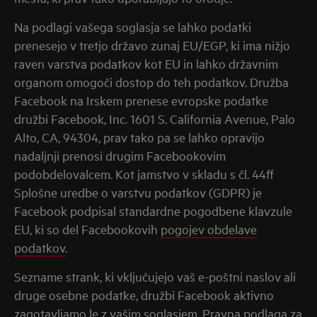
Na podlagi vašega soglasja se lahko podatki
prenesejo v tretjo državo zunaj EU/EGP, ki ima nižjo
raven varstva podatkov kot EU in lahko državnim
organom omogoči dostop do teh podatkov. Družba
Facebook na Irskem prenese evropske podatke
družbi Facebook, Inc. 1601 S. California Avenue, Palo
Alto, CA, 94304, prav tako pa se lahko opravijo
nadaljnji prenosi drugim Facebookovim
podobdelovalcem. Kot jamstvo v skladu s čl. 44ff
Splošne uredbe o varstvu podatkov (GDPR) je
Facebook podpisal standardne pogodbene klavzule
EU, ki so del Facebookovih
pogojev obdelave
podatkov
.
Sezname strank, ki vključujejo vaš e-poštni naslov ali
druge osebne podatke, družbi Facebook aktivno
zagotavljamo le z vašim soglasjem. Pravna podlaga za