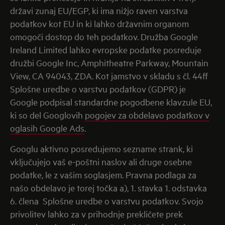
državi zunaj EU/EGP, ki ima nižjo raven varstva
podatkov kot EU in ki lahko državnim organom
omogoči dostop do teh podatkov. Družba Google
Ireland Limited lahko evropske podatke posreduje
družbi Google Inc, Amphitheatre Parkway, Mountain
View, CA 94043, ZDA. Kot jamstvo v skladu s čl. 44ff
Splošne uredbe o varstvu podatkov (GDPR) je
Google podpisal standardne pogodbene klavzule EU,
ki so del Googlovih
pogojev za obdelavo podatkov v
oglasih Google Ads
.
Googlu aktivno posredujemo sezname strank, ki
vključujejo vaš e-poštni naslov ali druge osebne
podatke, le z
vašim soglasjem. Pravna podlaga za
našo obdelavo je torej točka a), 1. stavka 1. odstavka
6. člena Splošne uredbe o varstvu podatkov. Svojo
privolitev lahko za v prihodnje prekličete prek