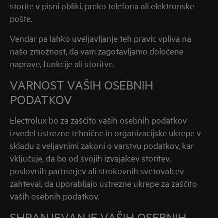
storite v pisni obliki, preko telefona ali elektronske
pošte.
Vendar pa lahko uveljavljanje teh pravic vpliva na
našo zmožnost, da vam zagotavljamo določene
naprave, funkcije ali storitve.
VARNOST VAŠIH OSEBNIH
PODATKOV
Electrolux bo za zaščito vaših osebnih podatkov
izvedel ustrezne tehnične in organizacijske ukrepe v
skladu z veljavnimi zakoni o varstvu podatkov, kar
vključuje, da bo od svojih izvajalcev storitev,
poslovnih partnerjev ali strokovnih svetovalcev
zahteval, da uporabljajo ustrezne ukrepe za zaščito
vaših osebnih podatkov.
SHRANJEVANJE VAŠIH OSEBNIH