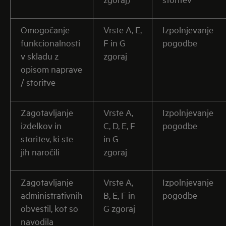
Omogočanje
Vrste A, E,
Izpolnjevanje
funkcionalnosti
F in G
pogodbe
v skladu z
zgoraj
opisom naprave
/ storitve
Zagotavljanje
Vrste A,
Izpolnjevanje
izdelkov in
C, D, E, F
pogodbe
storitev, ki ste
in G
jih naročili
zgoraj
Zagotavljanje
Vrste A,
Izpolnjevanje
administrativnih
B, E, F in
pogodbe
obvestil, kot so
G zgoraj
navodila