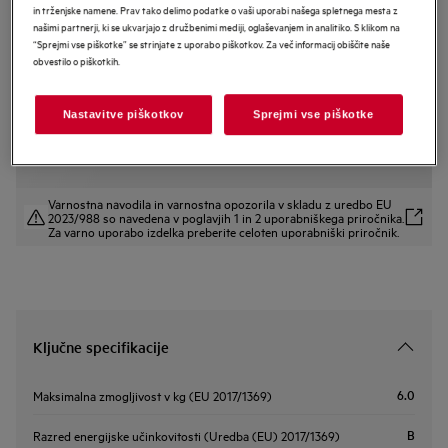
in trženjske namene. Prav tako delimo podatke o vaši uporabi našega spletnega mesta z
LSR6E26DE
našimi partnerji, ki se ukvarjajo z družbenimi mediji, oglaševanjem in analitiko. S klikom na
AEG 6000 Series Slim pralni stroj
“Sprejmi vse piškotke” se strinjate z uporabo piškotkov. Za več informacij obiščite naše
obvestilo o piškotkih.
kapacitete 6 kg in 1200 obratov
Nastavitve piškotkov
Sprejmi vse piškotke
EU podatkovna kartica
Varnostna navodila in varnostna opozorila v skladu z uredbo EU
2023/988 so navedena v poglavjih 1 in 2 uporabniškega priročnika.
Za varno uporabo izdelka preberite celoten uporabniški priročnik.
Ključne specifikacije
6.0
Maksimalna zmogljivost v kg (EU 2017/1369)
B
Razred energijske učinkovitosti (Uredba (EU) 2017/1369)