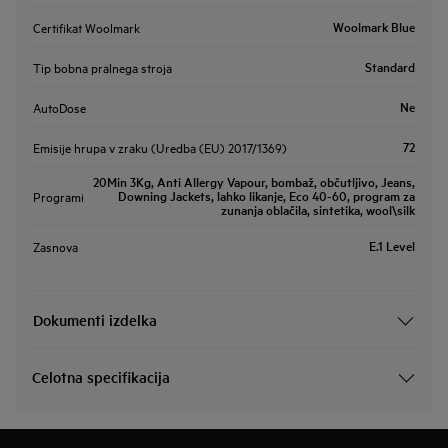
Woolmark Blue
Certifikat Woolmark
Standard
Tip bobna pralnega stroja
Ne
AutoDose
72
Emisije hrupa v zraku (Uredba (EU) 2017/1369)
20Min 3Kg, Anti Allergy Vapour, bombaž, občutljivo, Jeans,
Downing Jackets, lahko likanje, Eco 40-60, program za
Programi
zunanja oblačila, sintetika, wool\silk
E.1 Level
Zasnova
Dokumenti izdelka
Celotna specifikacija