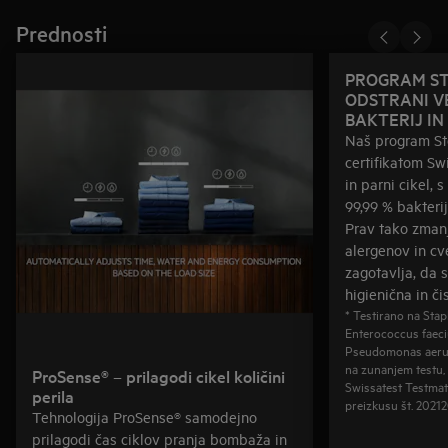
Prednosti
PROGRAM ST
ODSTRANI VE
BAKTERIJ IN
Naš program S
certifikatom Sw
in parni cikel, 
99,99 % bakterij
Prav tako zmanj
alergenov in cv
zagotavlja, da s
higienična in či
* Testirano na Sta
Enterococcus faeci
Pseudomonas aerug
na zunanjem testu, k
ProSense® – prilagodi cikel količini
Swissatest Testmat
perila
preizkusu št. 2021
Tehnologija ProSense® samodejno
prilagodi čas ciklov pranja bombaža in