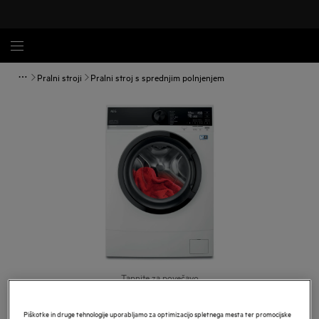
Pralni stroji
Pralni stroj s sprednjim polnjenjem
Tapnite za povečavo
Piškotke in druge tehnologije uporabljamo za optimizacijo spletnega mesta ter promocijske