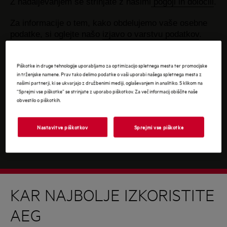
Z nadaljevanjem se strinjate z našimi
pogoji in določili
.
Za informacije o tem, kako obdelujemo vaše osebne
podatke, si oglejte našo
izjavo o varstvu podatkov
.
Piškotke in druge tehnologije uporabljamo za optimizacijo spletnega mesta ter promocijske
in trženjske namene. Prav tako delimo podatke o vaši uporabi našega spletnega mesta z
našimi partnerji, ki se ukvarjajo z družbenimi mediji, oglaševanjem in analitiko. S klikom na
“Sprejmi vse piškotke” se strinjate z uporabo piškotkov. Za več informacij obiščite naše
obvestilo o piškotkih.
Nastavitve piškotkov
Sprejmi vse piškotke
KAR NAJBOLJE IZKORISTITE
AEG