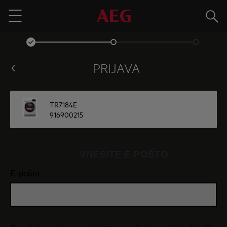
Išči
Menu
PRIJAVA
TR7184E
916900215
VNESITE E-POŠTO
E-pošto