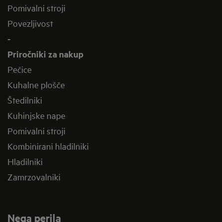
Pomivalni stroji
Povezljivost
-
Priročniki za nakup
Pečice
Kuhalne plošče
Štedilniki
Kuhinjske nape
Pomivalni stroji
Kombinirani hladilniki
Hladilniki
Zamrzovalniki
Nega perila