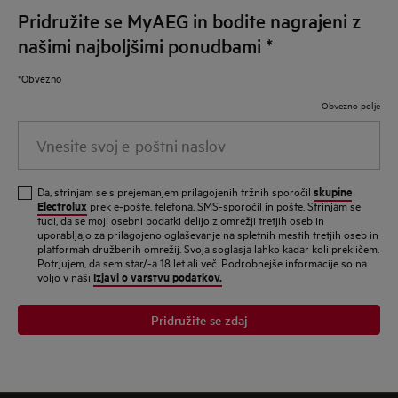
Pridružite se MyAEG in bodite nagrajeni z
našimi najboljšimi ponudbami
*
*Obvezno
Obvezno polje
Vnesite svoj e-poštni naslov
skupine
Da, strinjam se s prejemanjem prilagojenih tržnih sporočil
Electrolux
prek e-pošte, telefona, SMS-sporočil in pošte. Strinjam se
tudi, da se moji osebni podatki delijo z omrežji tretjih oseb in
uporabljajo za prilagojeno oglaševanje na spletnih mestih tretjih oseb in
platformah družbenih omrežij. Svoja soglasja lahko kadar koli prekličem.
Potrjujem, da sem star/-a 18 let ali več. Podrobnejše informacije so na
Izjavi o varstvu podatkov.
voljo v naši
Pridružite se zdaj