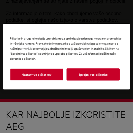
Z nadaljevanjem se strinjate z našimi
pogoji in določili
.
Za informacije o tem, kako obdelujemo vaše osebne
podatke, si oglejte našo
izjavo o varstvu podatkov
.
Piškotke in druge tehnologije uporabljamo za optimizacijo spletnega mesta ter promocijske
in trženjske namene. Prav tako delimo podatke o vaši uporabi našega spletnega mesta z
našimi partnerji, ki se ukvarjajo z družbenimi mediji, oglaševanjem in analitiko. S klikom na
“Sprejmi vse piškotke” se strinjate z uporabo piškotkov. Za več informacij obiščite naše
obvestilo o piškotkih.
Nastavitve piškotkov
Sprejmi vse piškotke
KAR NAJBOLJE IZKORISTITE
AEG