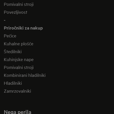
Pomivalni stroji
Povezljivost
-
Priročniki za nakup
Pečice
Kuhalne plošče
Štedilniki
Kuhinjske nape
Pomivalni stroji
Kombinirani hladilniki
Hladilniki
Zamrzovalniki
Nega perila