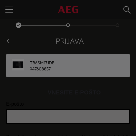
Išči
Menu
PRIJAVA
TB6SM171DB
947608857
VNESITE E-POŠTO
E-pošto