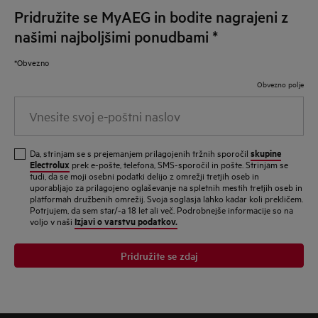
Pridružite se MyAEG in bodite nagrajeni z
našimi najboljšimi ponudbami
*
*Obvezno
Obvezno polje
Vnesite svoj e-poštni naslov
skupine
Da, strinjam se s prejemanjem prilagojenih tržnih sporočil
Electrolux
prek e-pošte, telefona, SMS-sporočil in pošte. Strinjam se
tudi, da se moji osebni podatki delijo z omrežji tretjih oseb in
uporabljajo za prilagojeno oglaševanje na spletnih mestih tretjih oseb in
platformah družbenih omrežij. Svoja soglasja lahko kadar koli prekličem.
Potrjujem, da sem star/-a 18 let ali več. Podrobnejše informacije so na
Izjavi o varstvu podatkov.
voljo v naši
Pridružite se zdaj