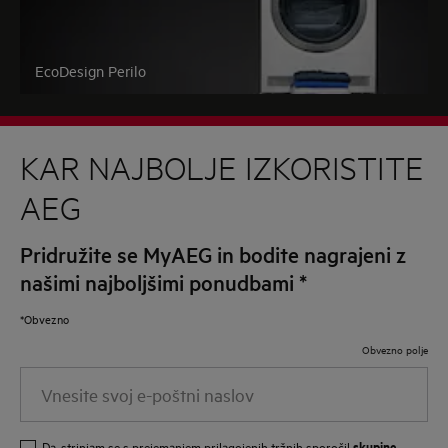
EcoDesign Perilo
KAR NAJBOLJE IZKORISTITE
AEG
Pridružite se MyAEG in bodite nagrajeni z
našimi najboljšimi ponudbami
*
*Obvezno
Obvezno polje
Vnesite
svoj
e-
skupine
Da, strinjam se s prejemanjem prilagojenih tržnih sporočil