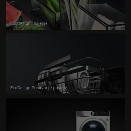
EcoDesign Hlajenje
EcoDesign Pomivanje posode