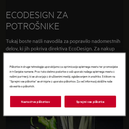
ECODESIGN ZA
POTROŠNIKE
Tukaj boste našli navodila za popravilo nadomestnih
delov, ki jih pokriva direktiva EcoDesign. Za nakup
nadomestnih delov
.
nas kontaktirajte
Piškotke in druge tehnologije uporabljamo za optimizacijo spletnega mesta ter promocijske
in trženjske namene. Prav tako delimo podatke o vaši uporabi našega spletnega mesta z
našimi partnerji, ki se ukvarjajo z družbenimi mediji, oglaševanjem in analitiko. S klikom na
“Sprejmi vse piškotke” se strinjate z uporabo piškotkov. Za več informacij obiščite naše
obvestilo o piškotkih.
Nastavitve piškotkov
Sprejmi vse piškotke