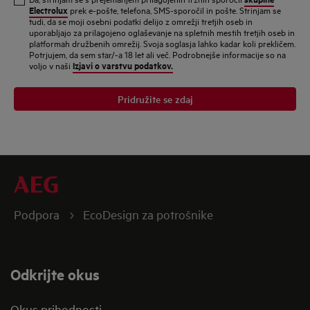
poštni
Electrolux
prek e-pošte, telefona, SMS-sporočil in pošte. Strinjam se
tudi, da se moji osebni podatki delijo z omrežji tretjih oseb in
naslov
uporabljajo za prilagojeno oglaševanje na spletnih mestih tretjih oseb in
platformah družbenih omrežij. Svoja soglasja lahko kadar koli prekličem.
Potrjujem, da sem star/-a 18 let ali več. Podrobnejše informacije so na
Izjavi o varstvu podatkov.
voljo v naši
Pridružite se zdaj
Podpora
EcoDesign za potrošnike
Odkrijte okus
Okus prihodnosti