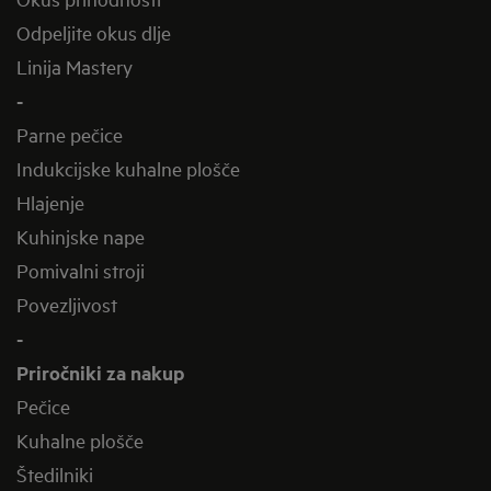
Odpeljite okus dlje
Linija Mastery
-
Parne pečice
Indukcijske kuhalne plošče
Hlajenje
Kuhinjske nape
Pomivalni stroji
Povezljivost
-
Priročniki za nakup
Pečice
Kuhalne plošče
Štedilniki